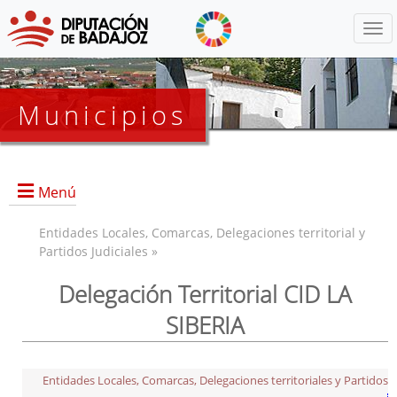
Menú
Municipios
Menú
Entidades Locales, Comarcas, Delegaciones territorial y
Partidos Judiciales »
Delegación Territorial CID LA
Baterno
SIBERIA
Castilblanco
Esparragosa de Lares
Fuenlabrada de Los Montes
Entidades Locales, Comarcas, Delegaciones territoriales y Partidos
Garbayuela