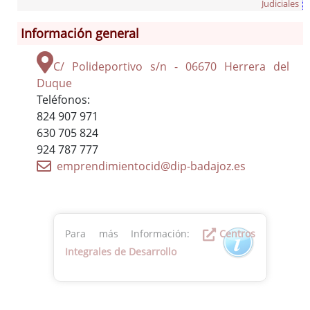
Judiciales
Garlitos
Información general
Helechosa de los Montes
Herrera del Duque
C/ Polideportivo s/n - 06670 Herrera del
Puebla de Alcocer
Duque
Risco
Teléfonos:
824 907 971
Sancti-Spíritus
630 705 824
Siruela
924 787 777
Talarrubias
emprendimientocid@dip-badajoz.es
Tamurejo
Valdecaballeros
Villarta de los Montes
Para más Información:
Centros
Integrales de Desarrollo