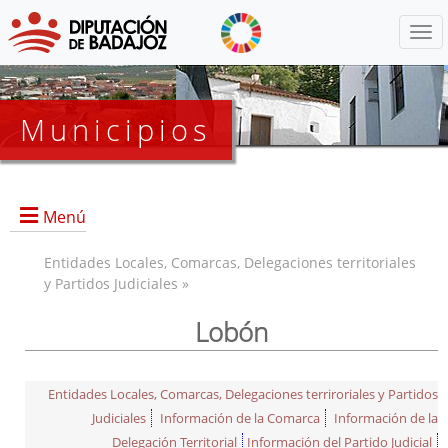
Menú
Municipios
Menú
Entidades Locales, Comarcas, Delegaciones territoriales
y Partidos Judiciales »
Lobón
Entidades Locales, Comarcas, Delegaciones terriroriales y Partidos
Judiciales
Información de la Comarca
Información de la
Delegación Territorial
Información del Partido Judicial