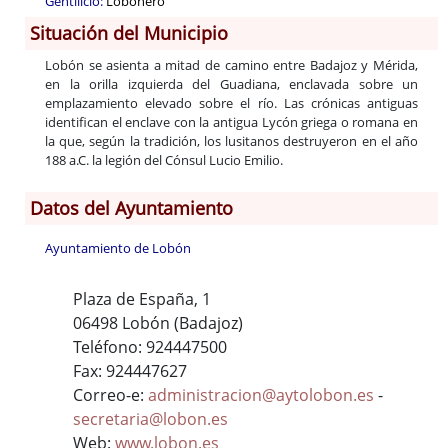
Gentilicio:
Lobonero
Situación del Municipio
Lobón se asienta a mitad de camino entre Badajoz y Mérida,
en la orilla izquierda del Guadiana, enclavada sobre un
emplazamiento elevado sobre el río. Las crónicas antiguas
identifican el enclave con la antigua Lycón griega o romana en
la que, según la tradición, los lusitanos destruyeron en el año
188 a.C. la legión del Cónsul Lucio Emilio.
Datos del Ayuntamiento
Ayuntamiento de Lobón
Plaza de España, 1
06498 Lobón (Badajoz)
Teléfono: 924447500
Fax: 924447627
Correo-e:
administracion@aytolobon.es
-
secretaria@lobon.es
Web:
www.lobon.es