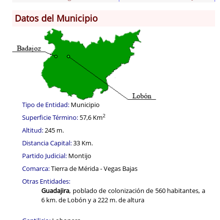
Datos del Municipio
Información General
Historia
Monumentos
Gastronomía
Fiestas
Tipo de Entidad:
Municipio
Turismo
2
Superficie Término:
57,6 Km
Población
Altitud:
245 m.
Corporación
Distancia Capital:
33 Km.
Correo-e gratis
Partido Judicial:
Montijo
Códigos para FACe
Comarca:
Tierra de Mérida - Vegas Bajas
Otras Entidades:
Guadajira
, poblado de colonización de 560 habitantes, a
6 km. de Lobón y a 222 m. de altura