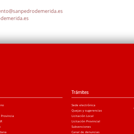
ento@sanpedrodemerida.es
demerida.es
Trámites
ano
Sede electrónica
Quejas y sugerencias
a Provincia
Licitación Local
AR
Licitación Provincial
o
Subvenciones
adana
Canal de denuncias