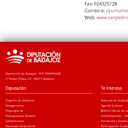
Fax: 924325128
Correo-e:
ayuntami
Web:
www.sanpedro
Diputación de Badajoz - NIF: P0600000D
c/ Felipe Checa, 23 - 06071 Badajoz
Diputación
Te interesa
Órganos de Gobierno
Atención al Ciudad
Delegaciones
Agenda Cultural
Organigrama
Boletín Oficial de l
Presupuestos Anuales
Contribuyentes - O
Subvenciones
Formación y Emple
Identidad Corporativa
Participación Ciud