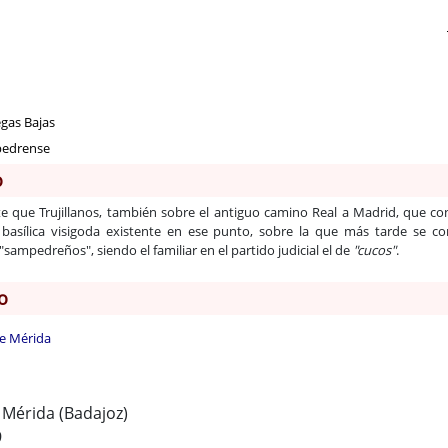
egas Bajas
pedrense
o
 que Trujillanos, también sobre el antiguo camino Real a Madrid, que con
basílica visigoda existente en ese punto, sobre la que más tarde se co
"sampedreños", siendo el familiar en el partido judicial el de
"cucos"
.
o
e Mérida
 Mérida (Badajoz)
9