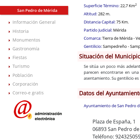
2
Superficie Término:
22,7 Km
San Pedro de Mérida
Altitud:
282 m.
Distancia Capital:
75 Km.
Información General
Partido Judicial:
Mérida
Historia
Comarca:
Tierra de Mérida - V
Monumentos
Gentilicio:
Sampedreño - Sam
Gastronomía
Situación del Municipi
Fiestas
Turismo
Se sitúa un poco más adelante
parecen encontrarse en una 
Población
asentamiento. Su gentilicio es 
Corporación
Datos del Ayuntamient
Correo-e gratis
Ayuntamiento de San Pedro d
Plaza de España, 1
06893 San Pedro de
Teléfono: 92432505