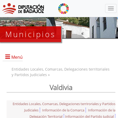
Menú
Municipios
Menú
Entidades Locales, Comarcas, Delegaciones territoriales
y Partidos Judiciales »
Valdivia
Entidades Locales, Comarcas, Delegaciones terriroriales y Partidos
Judiciales
Información de la Comarca
Información de la
Delegación Territorial
Información del Partido Judicial