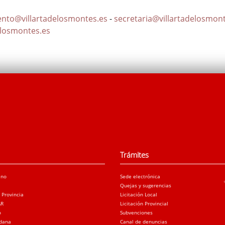
nto@villartadelosmontes.es
-
secretaria@villartadelosmon
elosmontes.es
Trámites
ano
Sede electrónica
Quejas y sugerencias
a Provincia
Licitación Local
AR
Licitación Provincial
o
Subvenciones
adana
Canal de denuncias