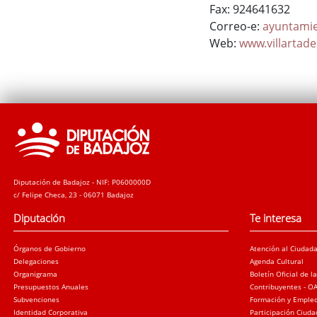
Fax: 924641632
Correo-e:
ayuntamie
Web:
www.villartad
Diputación de Badajoz - NIF: P0600000D
c/ Felipe Checa, 23 - 06071 Badajoz
Diputación
Te interesa
Órganos de Gobierno
Atención al Ciudad
Delegaciones
Agenda Cultural
Organigrama
Boletín Oficial de l
Presupuestos Anuales
Contribuyentes - O
Subvenciones
Formación y Emple
Identidad Corporativa
Participación Ciud