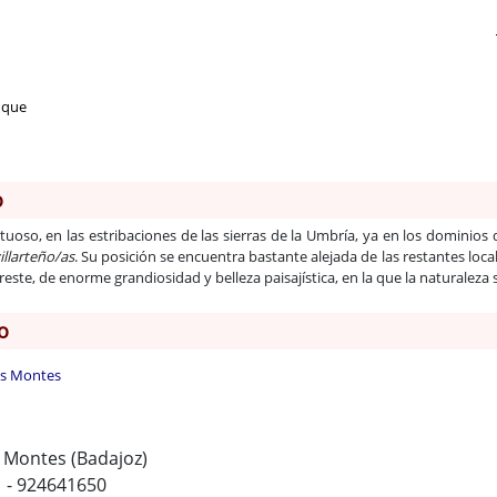
uque
o
oso, en las estribaciones de las sierras de la Umbría, ya en los dominios
illarteño/as
. Su posición se encuentra bastante alejada de las restantes loc
reste, de enorme grandiosidad y belleza paisajística, en la que la naturaleza
o
os Montes
s Montes (Badajoz)
1 - 924641650