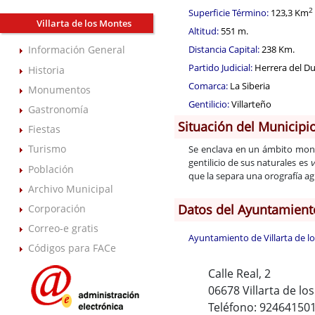
2
Superficie Término:
123,3 Km
Villarta de los Montes
Altitud:
551 m.
Distancia Capital:
238 Km.
Información General
Partido Judicial:
Herrera del D
Historia
Comarca:
La Siberia
Monumentos
Gentilicio:
Villarteño
Gastronomía
Situación del Municipi
Fiestas
Turismo
Se enclava en un ámbito montu
gentilicio de sus naturales es
v
Población
que la separa una orografía ag
Archivo Municipal
Datos del Ayuntamient
Corporación
Correo-e gratis
Ayuntamiento de Villarta de l
Códigos para FACe
Calle Real, 2
06678 Villarta de lo
Teléfono: 92464150