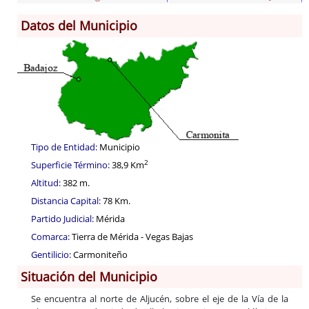
Datos del Municipio
Información General
Historia
Monumentos
Gastronomía
Fiestas
Turismo
Tipo de Entidad:
Municipio
Población
2
Superficie Término:
38,9 Km
Corporación
Altitud:
382 m.
Correo-e gratis
Distancia Capital:
78 Km.
Códigos para FACe
Partido Judicial:
Mérida
Comarca:
Tierra de Mérida - Vegas Bajas
Gentilicio:
Carmoniteño
Situación del Municipio
Se encuentra al norte de Aljucén, sobre el eje de la Vía de la