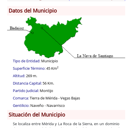
Datos del Municipio
Información General
Historia
Monumentos
Gastronomía
Fiestas
Turismo
Tipo de Entidad:
Municipio
Población
2
Superficie Término:
45 Km
Corporación
Altitud:
269 m.
Correo-e gratis
Distancia Capital:
56 Km.
Códigos para FACe
Partido Judicial:
Montijo
Comarca:
Tierra de Mérida - Vegas Bajas
Gentilicio:
Naveño - Navarrisco
Situación del Municipio
Se localiza entre Mérida y La Roca de la Sierra, en un dominio