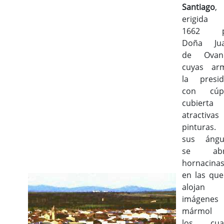
Santiago
,
erigida
1662 p
Doña Ju
de Ovan
cuyas ar
la presid
con cúp
cubierta
atractivas
pinturas.
sus ángu
se abr
hornacina
en las que
alojan
imágenes
mármol 
los cua