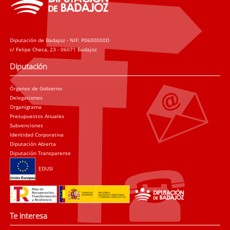
Diputación de Badajoz - NIF: P0600000D
c/ Felipe Checa, 23 - 06071 Badajoz
Diputación
Órganos de Gobierno
Delegaciones
Organigrama
Presupuestos Anuales
Subvenciones
Identidad Corporativa
Diputación Abierta
Diputación Transparente
EDUSI
Te interesa