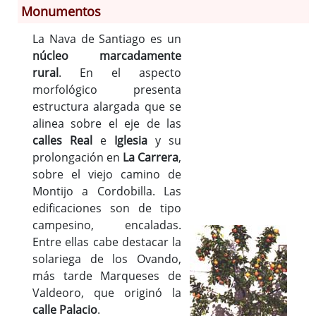
Monumentos
Información General
La Nava de Santiago es un
núcleo marcadamente
Historia
rural
. En el aspecto
Monumentos
morfológico presenta
Gastronomía
estructura alargada que se
Fiestas
alinea sobre el eje de las
Turismo
calles Real
e
Iglesia
y su
Población
prolongación en
La Carrera
,
sobre el viejo camino de
Corporación
Montijo a Cordobilla. Las
Correo-e gratis
edificaciones son de tipo
Códigos para FACe
campesino, encaladas.
Entre ellas cabe destacar la
solariega de los Ovando,
más tarde Marqueses de
Valdeoro, que originó la
calle Palacio
.