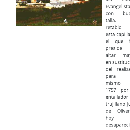
Evangelista
con bue
talla. 
retablo
esta capill
el que 
preside
altar ma
en sustitu
del realiz
para 
mismo 
1757 por
entallador
trujillano 
de Oliven
hoy
desapareci