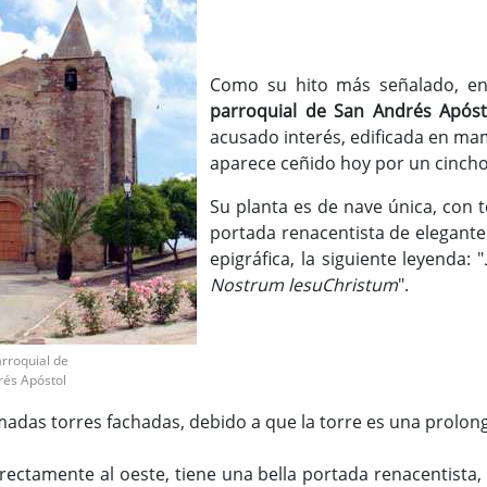
Como su hito más señalado, en
parroquial de San Andrés Apóst
acusado interés, edificada en mamp
aparece ceñido hoy por un cincho
Su planta es de nave única, con 
portada renacentista de elegant
epigráfica, la siguiente leyenda: "
Nostrum lesuChristum
".
arroquial de
rés Apóstol
amadas torres fachadas, debido a que la torre es una prolon
rectamente al oeste, tiene una bella portada renacentista,