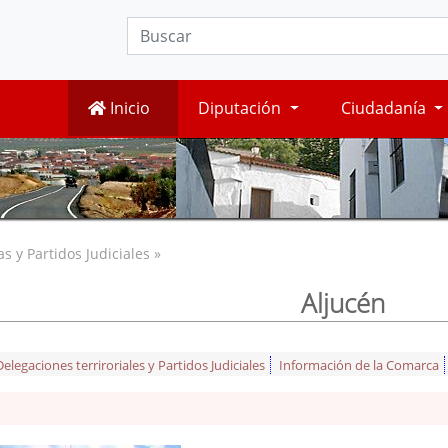
Inicio
Diputación
Ciudadanía
 y Partidos Judiciales »
Aljucén
legaciones terriroriales y Partidos Judiciales
Información de la Comarca