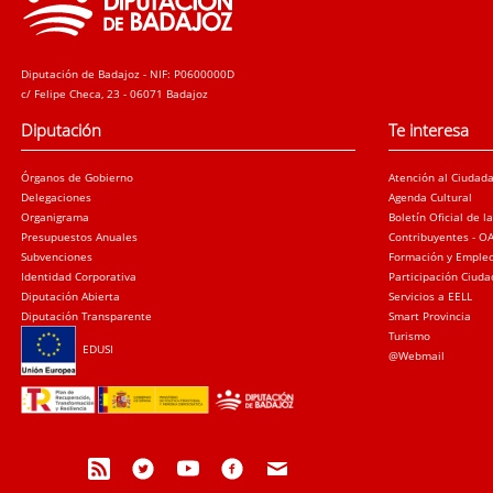
Diputación de Badajoz - NIF: P0600000D
c/ Felipe Checa, 23 - 06071 Badajoz
Diputación
Te interesa
Órganos de Gobierno
Atención al Ciudad
Delegaciones
Agenda Cultural
Organigrama
Boletín Oficial de l
Presupuestos Anuales
Contribuyentes - O
Subvenciones
Formación y Emple
Identidad Corporativa
Participación Ciud
Diputación Abierta
Servicios a EELL
Diputación Transparente
Smart Provincia
Turismo
EDUSI
@Webmail