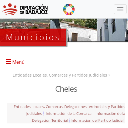
Menú
Municipios
Menú
Entidades Locales, Comarcas y Partidos Judiciales »
Cheles
Entidades Locales, Comarcas, Delegaciones terriroriales y Partidos
Judiciales
Información de la Comarca
Información de la
Delegación Territorial
Información del Partido Judicial