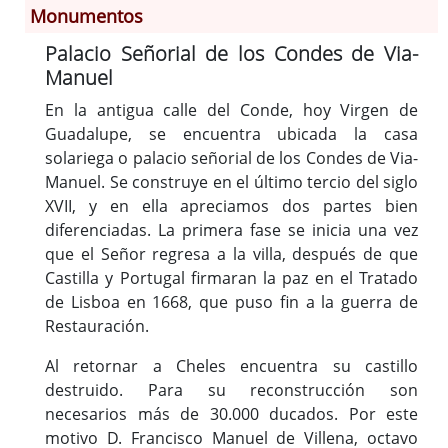
Monumentos
Palacio Señorial de los Condes de Via-
Información General
Manuel
Historia
Monumentos
En la antigua calle del Conde, hoy Virgen de
Guadalupe, se encuentra ubicada la casa
Gastronomía
solariega o palacio señorial de los Condes de Via-
Fiestas
Manuel. Se construye en el último tercio del siglo
Turismo
XVII, y en ella apreciamos dos partes bien
Población
diferenciadas. La primera fase se inicia una vez
Archivo Municipal
que el Señor regresa a la villa, después de que
Corporación
Castilla y Portugal firmaran la paz en el Tratado
de Lisboa en 1668, que puso fin a la guerra de
Correo-e gratis
Restauración.
Códigos para FACe
Al retornar a Cheles encuentra su castillo
destruido. Para su reconstrucción son
necesarios más de 30.000 ducados. Por este
motivo D. Francisco Manuel de Villena, octavo