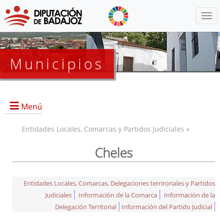
Menú
Municipios
Menú
Entidades Locales, Comarcas y Partidos Judiciales »
Cheles
Entidades Locales, Comarcas, Delegaciones terriroriales y Partidos
Judiciales
Información de la Comarca
Información de la
Delegación Territorial
Información del Partido Judicial