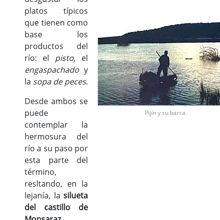
platos típicos
que tienen como
base los
productos del
río: el
pisto
, el
engaspachado
y
la
sopa de peces
.
Desde ambos se
puede
Pijín y su barca
contemplar la
hermosura del
río a su paso por
esta parte del
término,
resltando, en la
lejanía, la
silueta
del castillo de
Monsaraz
.