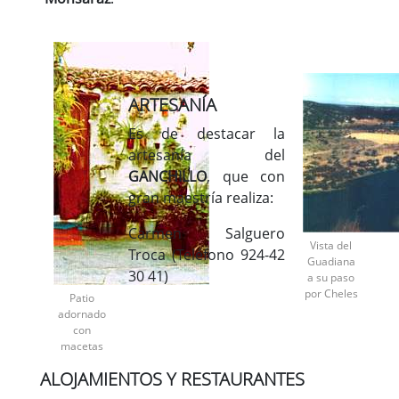
ARTESANÍA
Es de destacar la
artesanía del
GANCHILLO
, que con
gran maestría realiza:
Carmen Salguero
Vista del
Troca (Teléfono 924-42
Guadiana
30 41)
a su paso
por Cheles
Patio
adornado
con
macetas
ALOJAMIENTOS Y RESTAURANTES