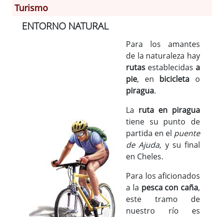
Turismo
ENTORNO NATURAL
Información General
Historia
Para los amantes
Monumentos
de la naturaleza hay
Gastronomía
rutas
establecidas
a
pie
, en
bicicleta
o
Fiestas
piragua
.
Turismo
Población
La
ruta en piragua
Archivo Municipal
tiene su punto de
partida en el
puente
Corporación
de Ajuda
, y su final
Correo-e gratis
en Cheles.
Códigos para FACe
Para los aficionados
a la
pesca con caña
,
este tramo de
nuestro río es