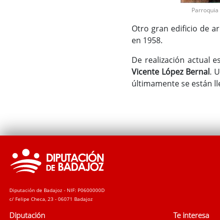
Parroquia 
Otro gran edificio de a
en 1958.
De realización actual e
Vicente López Bernal
. 
últimamente se están l
Diputación de Badajoz - NIF: P0600000D
c/ Felipe Checa, 23 - 06071 Badajoz
Diputación
Te interesa