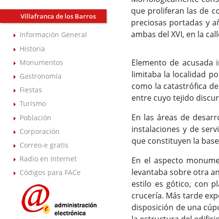
que proliferan las de c
Villafranca de los Barros
preciosas portadas y a
ambas del XVI, en la cal
Información General
Historia
Elemento de acusada i
Monumentos
limitaba la localidad p
Gastronomía
como la catastrófica d
Fiestas
entre cuyo tejido discur
Turismo
En las áreas de desar
Población
instalaciones y de serv
Corporación
que constituyen la base
Correo-e gratis
Radio en Internet
En el aspecto monumen
levantaba sobre otra an
Códigos para FACe
estilo es gótico, con 
crucería. Más tarde ex
disposición de una cúpul
la estructura del edifici