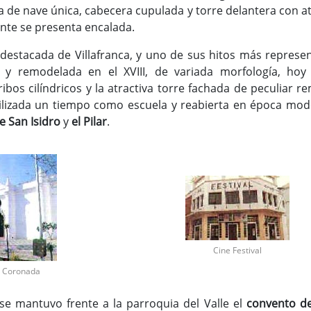
a de nave única, cabecera cupulada y torre delantera con at
ente se presenta encalada.
destacada de Villafranca, y uno de sus hitos más represen
XV y remodelada en el XVIII, de variada morfología, ho
ibos cilíndricos y la atractiva torre fachada de peculiar
tilizada un tiempo como escuela y reabierta en época mo
e San Isidro
y
el Pilar
.
Cine Festival
a Coronada
se mantuvo frente a la parroquia del Valle el
convento de