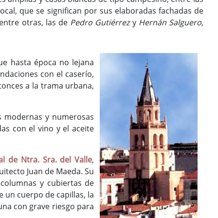
ocal, que se significan por sus elaboradas fachadas de
entre otras, las de
Pedro Gutiérrez
y
Hernán Salguero
,
que hasta época no lejana
ndaciones con el caserío,
tonces a la trama urbana,
nes modernas y numerosas
as con el vino y el aceite
al de Ntra. Sra. del Valle
,
quitecto Juan de Maeda. Su
s columnas y cubiertas de
un cuerpo de capillas, la
lguna con grave riesgo para