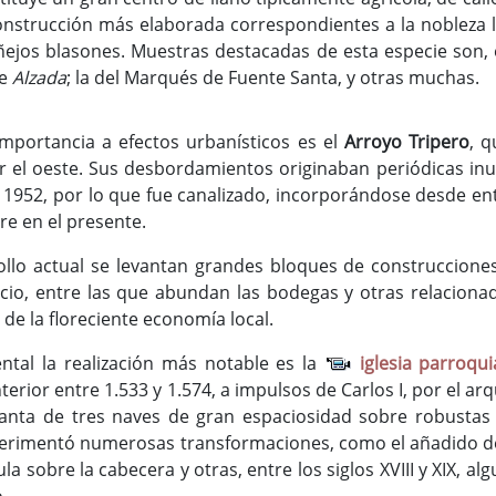
onstrucción más elaborada correspondientes a la nobleza l
ñejos blasones. Muestras destacadas de esta especie son, 
le
Alzada
; la del Marqués de Fuente Santa, y otras muchas.
mportancia a efectos urbanísticos es el
Arroyo Tripero
, 
or el oeste. Sus desbordamientos originaban periódicas inu
e 1952, por lo que fue canalizado, incorporándose desde en
re en el presente.
rollo actual se levantan grandes bloques de construccio
icio, entre las que abundan las bodegas y otras relacionad
 de la floreciente economía local.
tal la realización más notable es la
iglesia parroqui
terior entre 1.533 y 1.574, a impulsos de Carlos I, por el ar
planta de tres naves de gran espaciosidad sobre robusta
perimentó numerosas transformaciones, como el añadido de 
a sobre la cabecera y otras, entre los siglos XVIII y XIX, a
o.