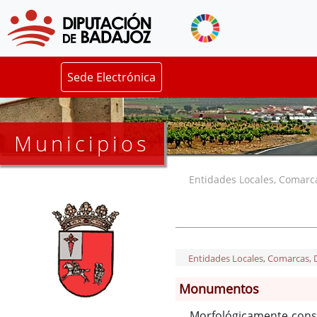
Sede Electrónica
Municipios
Entidades Locales, Comarcas
Entidades Locales, Comarcas, De
Monumentos
Morfológicamente consti