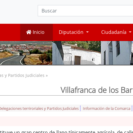
Inicio
Diputación
Ciudadanía
 y Partidos Judiciales »
Villafranca de los Ba
legaciones terriroriales y Partidos Judiciales
Información de la Comarca
tuye un gran centro de llano típicamente agrícola, de call