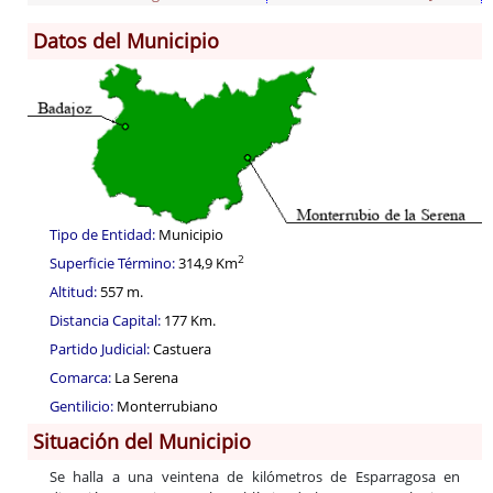
Datos del Municipio
Información General
Historia
Monumentos
Gastronomía
Fiestas
Turismo
Tipo de Entidad:
Municipio
Población
2
Superficie Término:
314,9 Km
Corporación
Altitud:
557 m.
Correo-e gratis
Distancia Capital:
177 Km.
Radio en Internet
Partido Judicial:
Castuera
Códigos para FACe
Comarca:
La Serena
Gentilicio:
Monterrubiano
Situación del Municipio
Se halla a una veintena de kilómetros de Esparragosa en