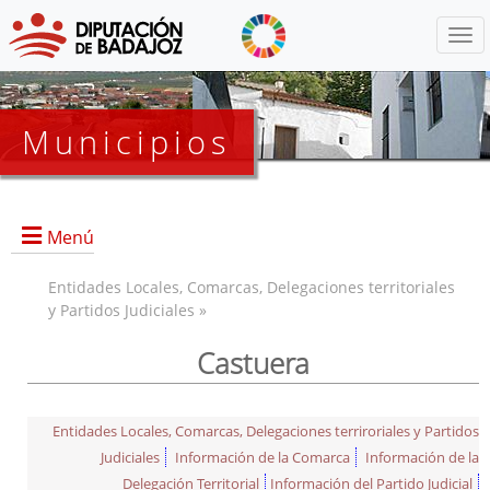
Menú
Municipios
Menú
Entidades Locales, Comarcas, Delegaciones territoriales
y Partidos Judiciales »
Castuera
Entidades Locales, Comarcas, Delegaciones terriroriales y Partidos
Judiciales
Información de la Comarca
Información de la
Delegación Territorial
Información del Partido Judicial