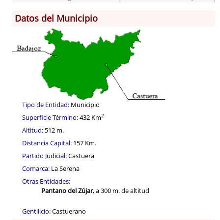
Datos del Municipio
Información General
Historia
Monumentos
Gastronomía
Fiestas
Turismo
Tipo de Entidad:
Municipio
Población
2
Superficie Término:
432 Km
Corporación
Altitud:
512 m.
Correo-e gratis
Distancia Capital:
157 Km.
Códigos para FACe
Partido Judicial:
Castuera
Comarca:
La Serena
Otras Entidades:
Pantano del Zújar
, a 300 m. de altitud
Gentilicio:
Castuerano