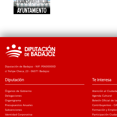
Diputación de Badajoz - NIF: P0600000D
c/ Felipe Checa, 23 - 06071 Badajoz
Diputación
Te interesa
Órganos de Gobierno
Atención al Ciudad
Delegaciones
Agenda Cultural
Organigrama
Boletín Oficial de l
Presupuestos Anuales
Contribuyentes - O
Subvenciones
Formación y Emple
Identidad Corporativa
Participación Ciud