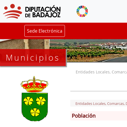
Sede Electrónica
Municipios
Entidades Locales, Comarcas
Entidades Locales, Comarcas, De
Población