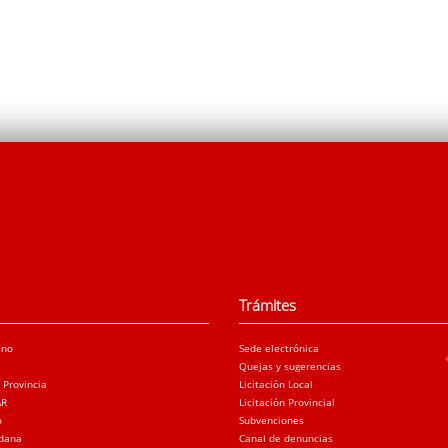
Trámites
ano
Sede electrónica
Quejas y sugerencias
a Provincia
Licitación Local
AR
Licitación Provincial
o
Subvenciones
adana
Canal de denuncias