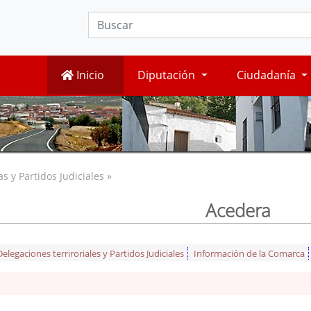
Inicio
Diputación
Ciudadanía
 y Partidos Judiciales »
Acedera
legaciones terriroriales y Partidos Judiciales
Información de la Comarca