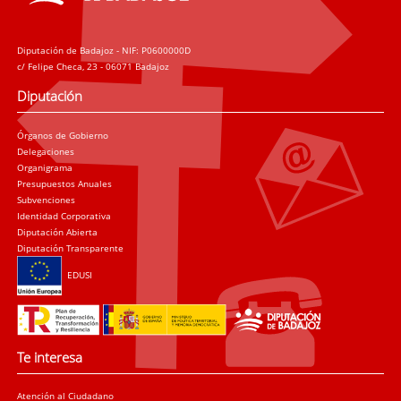
Diputación de Badajoz - NIF: P0600000D
c/ Felipe Checa, 23 - 06071 Badajoz
Diputación
Órganos de Gobierno
Delegaciones
Organigrama
Presupuestos Anuales
Subvenciones
Identidad Corporativa
Diputación Abierta
Diputación Transparente
EDUSI
Te interesa
Atención al Ciudadano