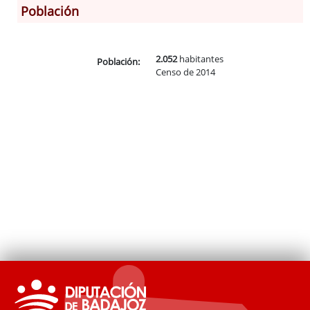
Población
Información General
2.052
habitantes
Historia
Población:
Censo de 2014
Monumentos
Gastronomía
Fiestas
Turismo
Población
Archivo Municipal
Corporación
Correo-e gratis
Códigos para FACe