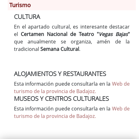
Turismo
CULTURA
Información General
Historia
En el apartado cultural, es interesante destacar
el
Certamen Nacional de Teatro "
Vegas Bajas
"
Monumentos
que anualmente se organiza, amén de la
Gastronomía
tradicional
Semana Cultural
.
Fiestas
Turismo
Población
ALOJAMIENTOS Y RESTAURANTES
Archivo Municipal
Esta información puede consultarla en la
Web de
Corporación
turismo de la provincia de Badajoz.
Correo-e gratis
MUSEOS Y CENTROS CULTURALES
Esta información puede consultarla en la
Web de
turismo de la provincia de Badajoz.