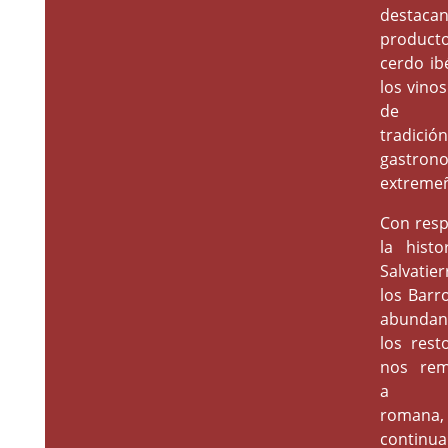
destaca
product
cerdo ib
los vinos
de l
tradició
gastron
extreme
Con resp
la histo
Salvatie
los Barr
abundan
los rest
nos rem
a ép
romana,
continu