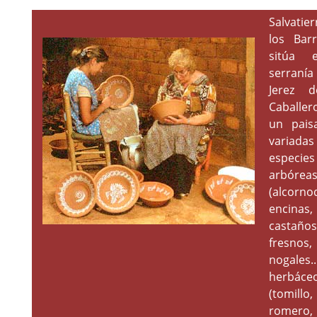
Salvatie
los Bar
sitúa 
serran
Jerez d
Caballer
un pais
variadas
especies
arbórea
(alcorno
encinas,
castaños
fresnos,
nogales
herbáce
(tomillo,
romero, j