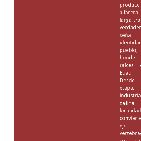
producc
alfare
larga tra
verdade
seña
identid
pueblo
hunde
raíces 
Edad M
Desde 
etapa,
industria
define
localida
conviert
eje
vertebra
su soc