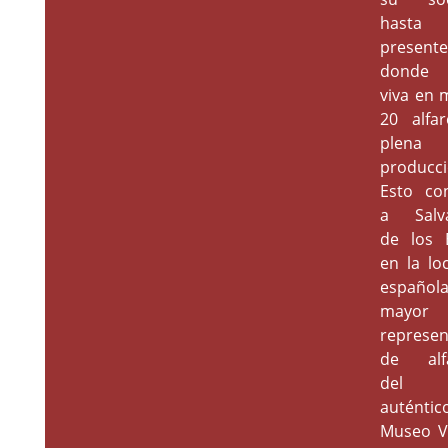
hast
presente
donde 
viva en 
20 alfa
plena
producci
Esto con
a Salva
de los 
en la lo
español
mayor
represen
de alfa
del b
auténtic
Museo V