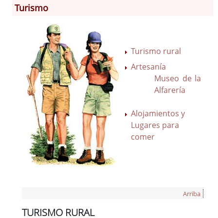
Turismo
Información General
Historia
Turismo rural
Monumentos
Artesanía
Gastronomía
Museo de la
Fiestas
Alfarería
Turismo
Alojamientos y
Población
Lugares para
Archivo Municipal
comer
Corporación
Correo-e gratis
Códigos para FACe
Arriba
TURISMO RURAL