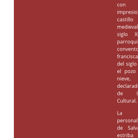
con
impresi
castillo
medieva
siglo XI
parroqui
convent
francis
del siglo
el pozo
nieve,
declarad
de In
Cultural.
La
personal
de Salva
estriba