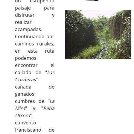
un estupendo
paisaje para
disfrutar y
realizar
acampadas.
Continuando por
caminos rurales,
en esta ruta
podemos
encontrar el
collado de "
Las
Corderas
",
cañada de
ganados,
cumbres de "
La
Mira
" y "
Peña
Utrera
",
convento
franciscano de