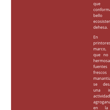
que
conform
bello
ecosist
dehesa.
En e
printore
marco, 
que no 
hermosa
fuent
frescos
manantia
se desa
una in
actividad
agrogan
en la