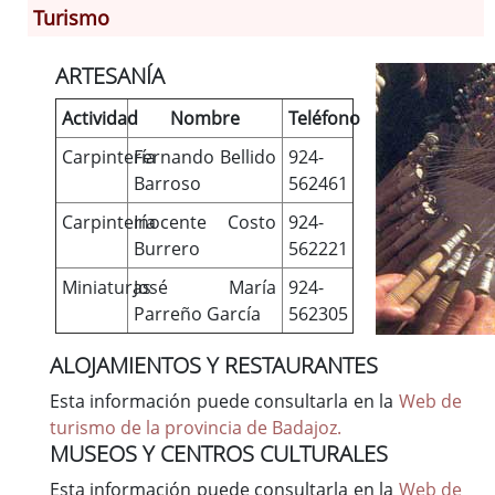
Turismo
Información General
Historia
ARTESANÍA
Monumentos
Actividad
Nombre
Teléfono
Gastronomía
Carpintería
Fernando Bellido
924-
Fiestas
Barroso
562461
Turismo
Carpintería
Inocente Costo
924-
Población
Burrero
562221
Archivo Municipal
Miniaturas
José María
924-
Corporación
Parreño García
562305
Correo-e gratis
Códigos para FACe
ALOJAMIENTOS Y RESTAURANTES
Esta información puede consultarla en la
Web de
turismo de la provincia de Badajoz.
MUSEOS Y CENTROS CULTURALES
Esta información puede consultarla en la
Web de