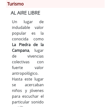
Turismo
AL AIRE LIBRE
Información General
Historia
Un lugar de
indudable valor
Monumentos
popular es la
Gastronomía
conocida como
Fiestas
La Piedra de la
Turismo
Campana
, lugar
Población
de vivencias
Archivo Municipal
colectivas con
fuerte valor
Corporación
antropológico.
Correo-e gratis
Hasta este lugar
se acercaban
niños y jóvenes
para escuchar el
particular sonido