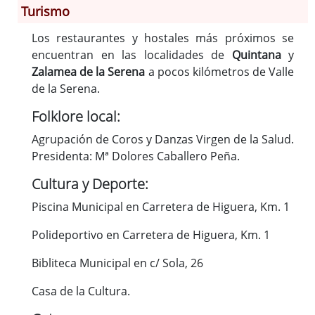
Turismo
Información General
Los restaurantes y hostales más próximos se
encuentran en las localidades de
Quintana
y
Historia
Zalamea de la Serena
a pocos kilómetros de Valle
Monumentos
de la Serena.
Gastronomía
Folklore local:
Fiestas
Turismo
Agrupación de Coros y Danzas Virgen de la Salud.
Presidenta: Mª Dolores Caballero Peña.
Población
Corporación
Cultura y Deporte:
Correo-e gratis
Piscina Municipal en Carretera de Higuera, Km. 1
Códigos para FACe
Polideportivo en Carretera de Higuera, Km. 1
Bibliteca Municipal en c/ Sola, 26
Casa de la Cultura.