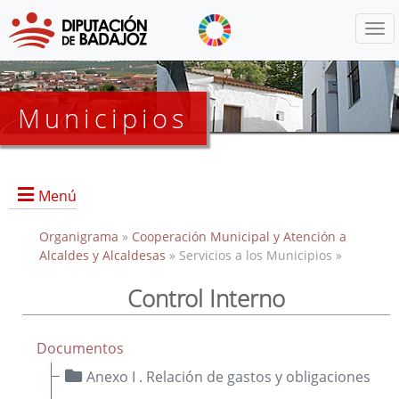
Menú
Municipios
Menú
Organigrama
»
Cooperación Municipal y Atención a
Alcaldes y Alcaldesas
» Servicios a los Municipios »
Control Interno
Portada
Oficialía Mayor
Documentos
Líneas de Actuación
Anexo I . Relación de gastos y obligaciones
Protocolos de Actuaciones