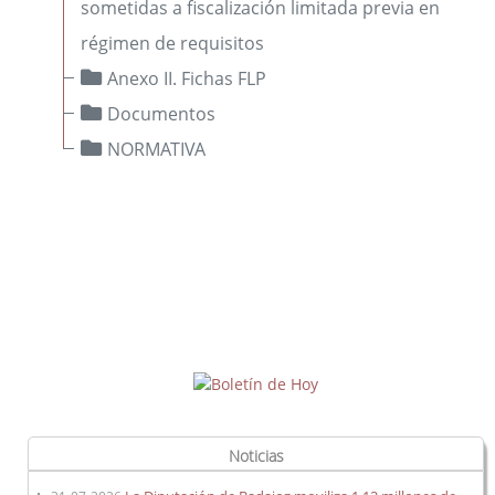
sometidas a fiscalización limitada previa en
régimen de requisitos
Petición de actuaciones
Anexo II. Fichas FLP
Documentos
Costes efectivos
NORMATIVA
Calidad y Optimización de la Prestación de Servicios
Públicos Municipales
Informes Jurídicos
Consultas Jurídicas
Criterios Jurídicos OM.
Modelos de Expedientes y Ordenanzas
Legislación
Publicaciones
Buzón de sugerencias y Encuesta de satisfacción
Noticias
Boletines oficiales