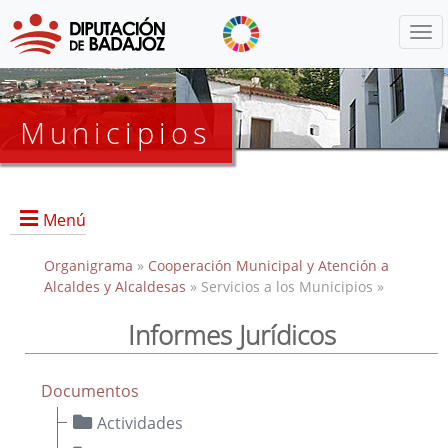
Menú
Municipios
Menú
Organigrama
»
Cooperación Municipal y Atención a
Alcaldes y Alcaldesas
» Servicios a los Municipios »
Informes Jurídicos
Portada
Oficialía Mayor
Documentos
Líneas de Actuación
Actividades
Protocolos de Actuaciones