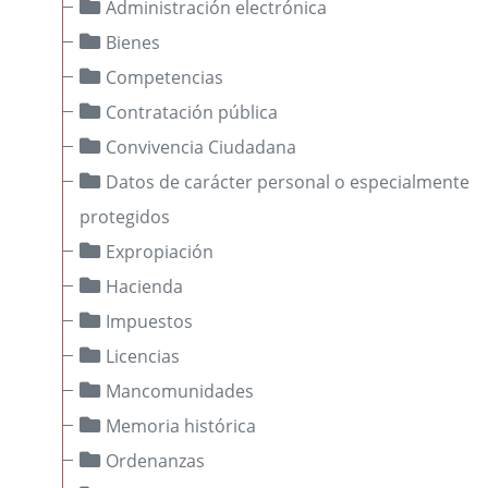
Administración electrónica
Bienes
Petición de actuaciones
Competencias
Contratación pública
Costes efectivos
Convivencia Ciudadana
Calidad y Optimización de la Prestación de Servicios
Públicos Municipales
Datos de carácter personal o especialmente
Informes Jurídicos
protegidos
Consultas Jurídicas
Expropiación
Criterios Jurídicos OM.
Hacienda
Modelos de Expedientes y Ordenanzas
Impuestos
Legislación
Licencias
Publicaciones
Mancomunidades
Buzón de sugerencias y Encuesta de satisfacción
Memoria histórica
Ordenanzas
Boletines oficiales