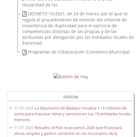
titularidad de las
Órganos Consultivos
DECRETO 15/2021, de 24 de marzo, por el que se
Foros
regula el procedimiento de emisión del informe de
Sede Electrónica
inexistencia de duplicidad para el ejercicio de
competencias distintas de las propias y de las
Programas de Colaboración Económica Municipal
atribuidas por delegación por las entidades locales de
EE.LL.
. Asesoramiento y Asistencia
Extremad
Programas de Colaboración Económico Municipal.
Control interno
Noticias
La Diputación de Badajoz moviliza 1,12 millones de
31-07-2026
euros para impulsar obras y servicios en sus 15 entidades locales
menores
Resuelto el Plan Avanzamos 2026 que financiará
17-07-2026
obras, empleo y gastos corrientes en los municipios de la