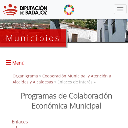
Menú
Municipios
Menú
Organigrama
»
Cooperación Municipal y Atención a
Alcaldes y Alcaldesas
» Enlaces de interés »
Programas de Colaboración
Portada
Económica Municipal
Oficialía Mayor
Líneas de Actuación
Protocolos de Actuaciones
Enlaces