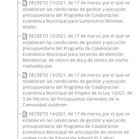
DECRETO 11/2021, de 17 de marzo, por el que se
establecen las condiciones de gestión y ejecución
presupuestaria del Programa de Colaboración
Petición de actuaciones
Económica Municipal para Suministros Mínimos
Vitales
Costes efectivos
DECRETO 12/2021, de 17 de marzo, por el que se
establecen las condiciones de gestión y ejecución
Calidad y Optimización de la Prestación de Servicios
presupuestaria del Programa de Colaboración
Públicos Municipales
Económica Municipal para Servicios de Atención
Informes Jurídicos
Residencial, de centro de día y de centro de noche,
realizados por
Consultas Jurídicas
DECRETO 13/2021, de 17 de marzo, por el que se
Criterios Jurídicos OM.
establecen las condiciones de gestión y ejecución
Modelos de Expedientes y Ordenanzas
presupuestaria del Programa de Colaboración
Económica Municipal de Empleo de la Ley 1/2021, de
Legislación
3 de febrero, de Presupuestos Generales de la
Publicaciones
Comunidad Autónom
Buzón de sugerencias y Encuesta de satisfacción
DECRETO 14/2021, de 17 de marzo, por el que se
establecen las condiciones de gestión y ejecución
presupuestaria del Programa de Colaboración
Económica Municipal de articulación de centros de
Boletines oficiales
primer ciclo de Educación Infantil (0-3 años)