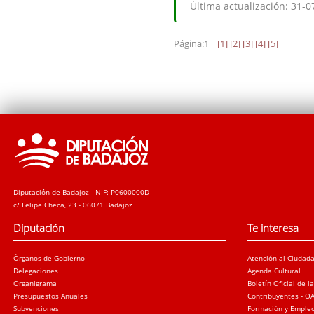
Última actualización:
31-0
Página:1
[1]
[2]
[3]
[4]
[5]
Diputación de Badajoz - NIF: P0600000D
c/ Felipe Checa, 23 - 06071 Badajoz
Diputación
Te interesa
Órganos de Gobierno
Atención al Ciudad
Delegaciones
Agenda Cultural
Organigrama
Boletín Oficial de l
Presupuestos Anuales
Contribuyentes - O
Subvenciones
Formación y Emple