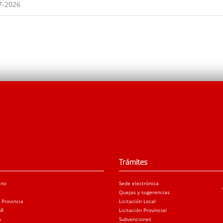
7-2026
Trámites
ano
Sede electrónica
Quejas y sugerencias
a Provincia
Licitación Local
AR
Licitación Provincial
o
Subvenciones