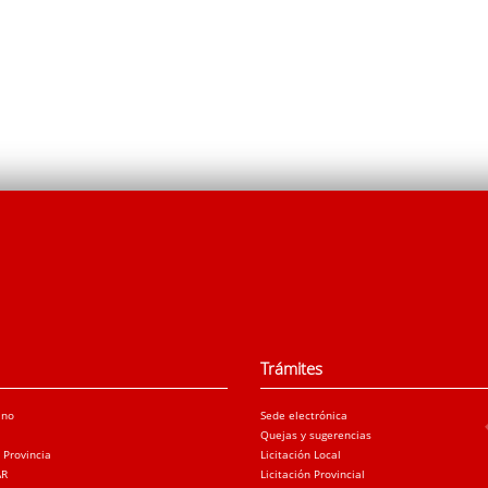
Trámites
ano
Sede electrónica
Quejas y sugerencias
a Provincia
Licitación Local
AR
Licitación Provincial