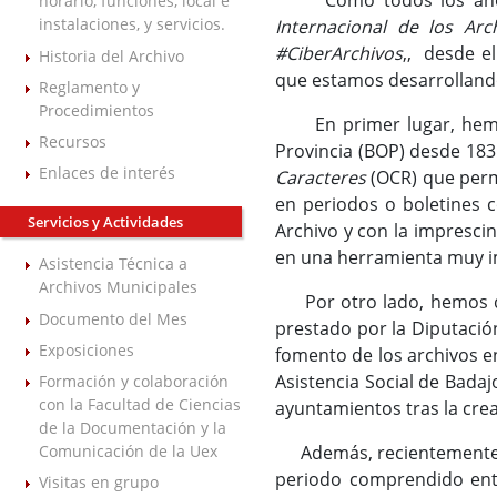
Como todos los años p
horario, funciones, local e
instalaciones, y servicios.
Internacional de los Arc
#CiberArchivos
,, desde e
Historia del Archivo
que estamos desarrollando
Reglamento y
Procedimientos
En primer lugar, hemos su
Recursos
Provincia (BOP) desde 18
Enlaces de interés
Caracteres
(OCR) que perm
en periodos o boletines c
Servicios y Actividades
Archivo y con la imprescin
en una herramienta muy i
Asistencia Técnica a
Archivos Municipales
Por otro lado, hemos que
Documento del Mes
prestado por la Diputación
Exposiciones
fomento de los archivos en
Asistencia Social de Bada
Formación y colaboración
con la Facultad de Ciencias
ayuntamientos tras la crea
de la Documentación y la
Comunicación de la Uex
Además, recientemente se 
periodo comprendido entr
Visitas en grupo