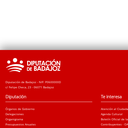
Diputación de Badajoz - NIF: P0600000D
c/ Felipe Checa, 23 - 06071 Badajoz
Diputación
Te interesa
Órganos de Gobierno
Atención al Ciudad
Delegaciones
Agenda Cultural
Organigrama
Boletín Oficial de l
Presupuestos Anuales
Contribuyentes - O