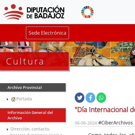
Sede Electrónica
Cultura
Archivo Provincial
Portada
"Día Internacional d
Información General del
Archivo
#CiberArchivos
06-06-2024
Dirección, contacto,