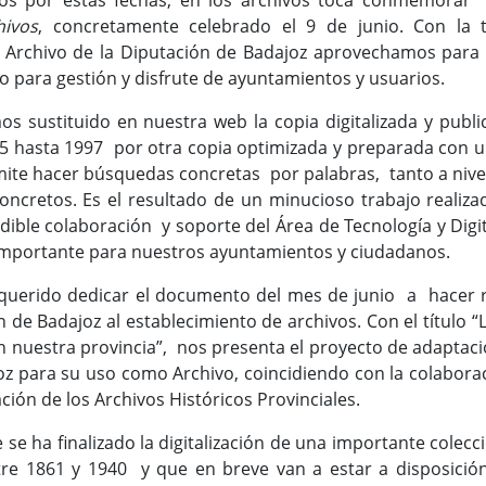
or estas fechas, en los archivos toca conmemorar
hivos
, concretamente celebrado el 9 de junio. Con la 
l Archivo de la Diputación de Badajoz aprovechamos para 
 para gestión y disfrute de ayuntamientos y usuarios.
stituido en nuestra web la copia digitalizada y publicad
35 hasta 1997 por otra copia optimizada y preparada con 
ite hacer búsquedas concretas por palabras, tanto a nivel
oncretos. Es el resultado de un minucioso trabajo realiz
dible colaboración y soporte del Área de Tecnología y Digit
mportante para nuestros ayuntamientos y ciudadanos.
rido dedicar el documento del mes de junio a hacer ref
 de Badajoz al establecimiento de archivos. Con el título “
 nuestra provincia”, nos presenta el proyecto de adaptació
joz para su uso como Archivo, coincidiendo con la colaborac
ción de los Archivos Históricos Provinciales.
ha finalizado la digitalización de una importante colecc
e 1861 y 1940 y que en breve van a estar a disposición 