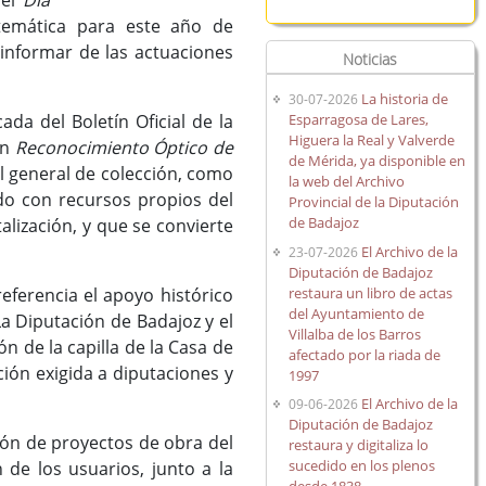
 el
Día
temática para este año de
informar de las actuaciones
Noticias
La historia de
30-07-2026
Esparragosa de Lares,
a del Boletín Oficial de la
Higuera la Real y Valverde
un
Reconocimiento Óptico de
de Mérida, ya disponible en
 general de colección, como
la web del Archivo
ado con recursos propios del
Provincial de la Diputación
de Badajoz
alización, y que se convierte
El Archivo de la
23-07-2026
Diputación de Badajoz
restaura un libro de actas
erencia el apoyo histórico
del Ayuntamiento de
La Diputación de Badajoz y el
Villalba de los Barros
n de la capilla de la Casa de
afectado por la riada de
ión exigida a diputaciones y
1997
El Archivo de la
09-06-2026
Diputación de Badajoz
ión de proyectos de obra del
restaura y digitaliza lo
sucedido en los plenos
de los usuarios, junto a la