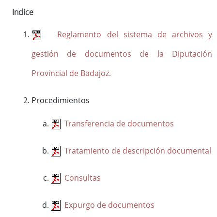
Indice
Reglamento y Procedimientos
Recursos
Reglamento del sistema de archivos y
Enlaces de interés
gestión de documentos de la Diputación
Provincial de Badajoz.
Asistencia Técnica a Archivos Municipales
Documento del Mes
Procedimientos
Exposiciones
Formación y colaboración con la Facultad de Ciencias de la
Transferencia de documentos
Documentación y la Comunicación de la Uex
Visitas en grupo
Tratamiento de descripción documental
Otras Actividades
Consultas
Archivo de la Diputación Provincial de Badajoz (ISDIAH)
Expurgo de documentos
Guía del Archivo de la Diputación Provincial de Badajoz