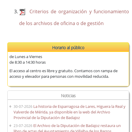
(ISAD-G)
Criterios de organización y funcionamiento
Fondos documentales
Cuadro de Clasificación
de los archivos de oficina o de gestión
Gestión Documental
Biblioteca auxiliar
Publicaciones
Horario al público
de Lunes a Viernes
de 8:30 a 14:30 horas
Portal de Archivo
El acceso al centro es libre y gratuito. Contamos con rampa de
acceso y elevador para personas con movilidad reducida.
Biblioteca Auxiliar
Archivo digital
Boletín Oficial de la Provincia de Badajoz (desde 1835)
Noticias
Histórico de diputados
La historia de Esparragosa de Lares, Higuera la Real y
30-07-2026
Solicitud de información
Valverde de Mérida, ya disponible en la web del Archivo
Provincial de la Diputación de Badajoz
El Archivo de la Diputación de Badajoz restaura un
23-07-2026
libro de actas del Ayuntamiento de Villalba de los Barros