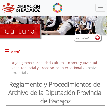
Menú
Cultura
Contacto
Menú
Organigrama
»
Identidad Cultural, Deporte y Juventud,
Bienestar Social y Cooperación Internacional
» Archivo
Provincial »
Portada
Reglamento y Procedimientos del
Archivo de la Diputación Provincial
Dirección, contacto, horario, funciones, local e instalaciones,
de Badajoz
y servicios.
Historia del Archivo