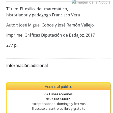
Publicaciones del CEEX
Título: El exilio del matemático,
Enlaces de interés
historiador y pedagogo Francisco Vera
Donaciones
Autor: José Miguel Cobos y José Ramón Vallejo
Imprime: Gráficas Diputación de Badajoz, 2017
Catálogo del Centro de Estudios Extremeños
Seudónimos de autores extremeños
277 p.
Revista de Estudios Extremeños
Información adicional
Historia de la Revista
Normas de envío
La Reex en BD Bibliográficas
Horario al público
de
Lunes a Viernes
de
8:30 a 14:00 h
,
excepto sábado, domingo y festivos
El acceso al centro es libre y gratuito