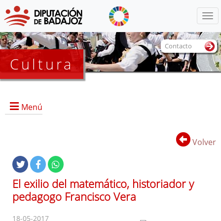
Menú
Contacto
Cultura
Menú
Volver
Portada
Información General
El exilio del matemático, historiador y
Objetivos
pedagogo Francisco Vera
Servicios
Colecciones
18-05-2017