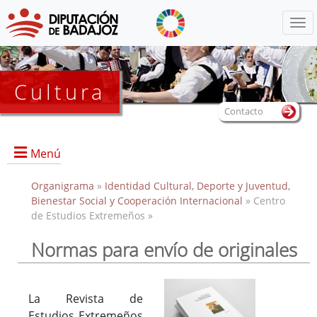
Menú
Cultura
Contacto
Menú
Organigrama
»
Identidad Cultural, Deporte y Juventud,
Bienestar Social y Cooperación Internacional
» Centro
de Estudios Extremeños »
Portada
Información General
Normas para envío de originales
Objetivos
Servicios
La Revista de
Colecciones
Estudios Extremeños