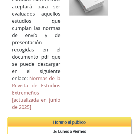
Publicaciones del CEEX
aceptará para ser
Enlaces de interés
evaluados aquellos
Donaciones
estudios que
cumplan las normas
de envío y de
presentación
Catálogo del Centro de Estudios Extremeños
recogidas en el
Seudónimos de autores extremeños
documento pdf que
se puede descargar
en el siguiente
Revista de Estudios Extremeños
enlace:
Normas de la
Revista de Estudios
Historia de la Revista
Extremeños
Normas de envío
[actualizada en junio
La Reex en BD Bibliográficas
de 2025]
Horario al público
de
Lunes a Viernes