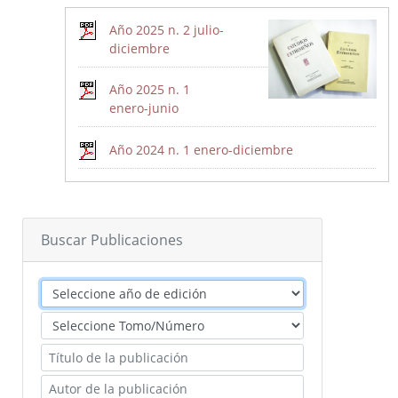
Publicaciones del CEEX
Año 2025 n. 2 julio-
Enlaces de interés
diciembre
Donaciones
Año 2025 n. 1
enero-junio
Catálogo del Centro de Estudios Extremeños
Año 2024 n. 1 enero-diciembre
Seudónimos de autores extremeños
Revista de Estudios Extremeños
Buscar Publicaciones
Historia de la Revista
Normas de envío
La Reex en BD Bibliográficas