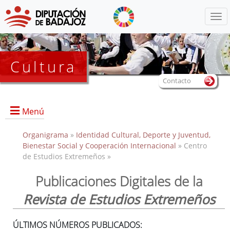
Menú
Cultura
Contacto
Menú
Organigrama
»
Identidad Cultural, Deporte y Juventud,
Bienestar Social y Cooperación Internacional
» Centro
de Estudios Extremeños »
Portada
Información General
Publicaciones Digitales de la
Objetivos
Revista de Estudios Extremeños
Servicios
Colecciones
ÚLTIMOS NÚMEROS PUBLICADOS: