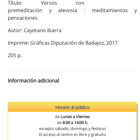
Título: Versos con
Publicaciones del CEEX
premeditación y alevosía : meditamientos y
Enlaces de interés
pensaciones
Donaciones
Autor: Cayetano Ibarra
Imprime: Gráficas Diputación de Badajoz, 2017
Catálogo del Centro de Estudios Extremeños
205 p.
Seudónimos de autores extremeños
Información adicional
Revista de Estudios Extremeños
Historia de la Revista
Normas de envío
La Reex en BD Bibliográficas
Horario al público
de
Lunes a Viernes
de
8:30 a 14:00 h
,
excepto sábado, domingo y festivos
El acceso al centro es libre y gratuito