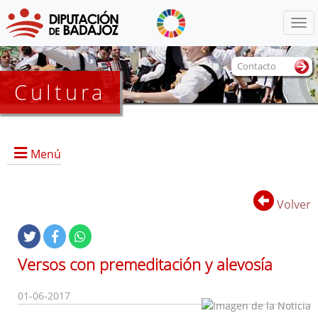
Menú
Contacto
Cultura
Menú
Volver
Portada
Información General
Versos con premeditación y alevosía
Objetivos
Servicios
01-06-2017
Colecciones