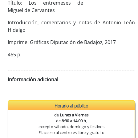
Título: Los entremeses de
Publicaciones del CEEX
Miguel de Cervantes
Enlaces de interés
Donaciones
Introducción, comentarios y notas de Antonio León
Hidalgo
Imprime: Gráficas Diputación de Badajoz, 2017
Catálogo del Centro de Estudios Extremeños
465 p.
Seudónimos de autores extremeños
Información adicional
Revista de Estudios Extremeños
Historia de la Revista
Normas de envío
La Reex en BD Bibliográficas
Horario al público
de
Lunes a Viernes
de
8:30 a 14:00 h
,
excepto sábado, domingo y festivos
El acceso al centro es libre y gratuito