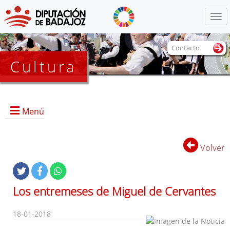
Menú
Contacto
Cultura
Menú
Volver
Portada
Información General
Los entremeses de Miguel de Cervantes
Objetivos
Servicios
18-01-2018
Colecciones