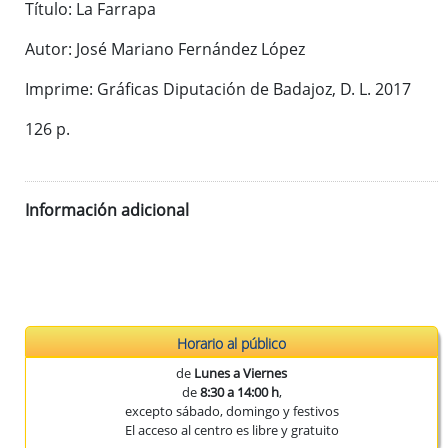
Título: La Farrapa
Publicaciones del CEEX
Enlaces de interés
Autor: José Mariano Fernández López
Donaciones
Imprime: Gráficas Diputación de Badajoz, D. L. 2017
126 p.
Catálogo del Centro de Estudios Extremeños
Seudónimos de autores extremeños
Información adicional
Revista de Estudios Extremeños
Historia de la Revista
Normas de envío
La Reex en BD Bibliográficas
Horario al público
de
Lunes a Viernes
de
8:30 a 14:00 h
,
excepto sábado, domingo y festivos
El acceso al centro es libre y gratuito