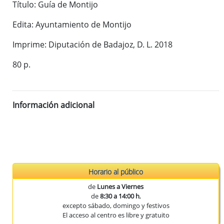
Título: Guía de Montijo
Publicaciones del CEEX
Enlaces de interés
Edita: Ayuntamiento de Montijo
Donaciones
Imprime: Diputación de Badajoz, D. L. 2018
80 p.
Catálogo del Centro de Estudios Extremeños
Seudónimos de autores extremeños
Información adicional
Revista de Estudios Extremeños
Historia de la Revista
Normas de envío
La Reex en BD Bibliográficas
Horario al público
de
Lunes a Viernes
de
8:30 a 14:00 h
,
excepto sábado, domingo y festivos
El acceso al centro es libre y gratuito