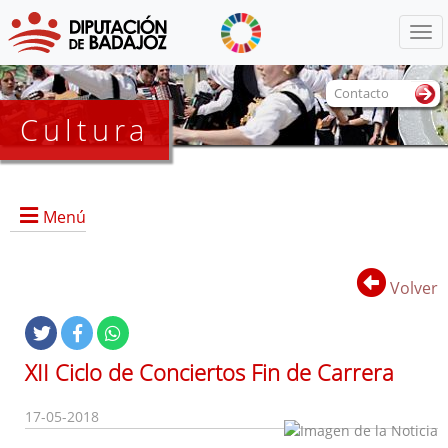
Menú
Contacto
Cultura
Menú
Volver
Portada
Información General
XII Ciclo de Conciertos Fin de Carrera
Objetivos
Servicios
17-05-2018
Colecciones