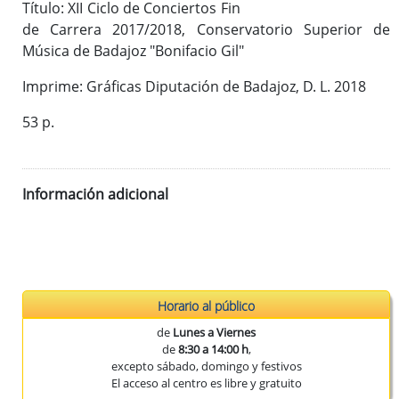
Título: XII Ciclo de Conciertos Fin
Publicaciones del CEEX
de Carrera 2017/2018, Conservatorio Superior de
Enlaces de interés
Música de Badajoz "Bonifacio Gil"
Donaciones
Imprime: Gráficas Diputación de Badajoz, D. L. 2018
53 p.
Catálogo del Centro de Estudios Extremeños
Seudónimos de autores extremeños
Información adicional
Revista de Estudios Extremeños
Historia de la Revista
Normas de envío
La Reex en BD Bibliográficas
Horario al público
de
Lunes a Viernes
de
8:30 a 14:00 h
,
excepto sábado, domingo y festivos
El acceso al centro es libre y gratuito