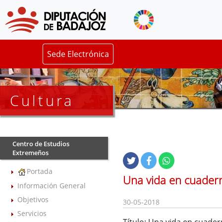
Sede Electrónica
Cultura
Centro de Estudios
Extremeños
Portada
Una vida en cuader
Información General
Objetivos
30-05-2018
Servicios