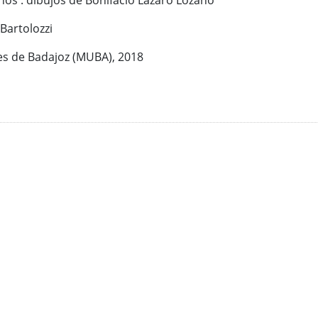
nos : dibujos de Bonifacio Lázaro Lozano
Bartolozzi
tes de Badajoz (MUBA), 2018