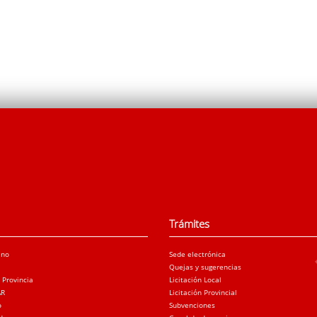
Trámites
ano
Sede electrónica
Quejas y sugerencias
a Provincia
Licitación Local
AR
Licitación Provincial
o
Subvenciones