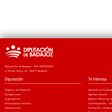
Diputación de Badajoz - NIF: P0600000D
c/ Felipe Checa, 23 - 06071 Badajoz
Diputación
Te interesa
Órganos de Gobierno
Atención al Ciudad
Delegaciones
Agenda Cultural
Organigrama
Boletín Oficial de l
Presupuestos Anuales
Contribuyentes - O
Subvenciones
Formación y Emple