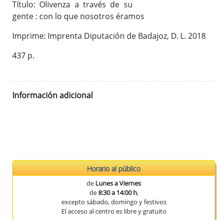
Título: Olivenza a través de su
Publicaciones del CEEX
gente : con lo que nosotros éramos
Enlaces de interés
Donaciones
Imprime: Imprenta Diputación de Badajoz, D. L. 2018
437 p.
Catálogo del Centro de Estudios Extremeños
Seudónimos de autores extremeños
Información adicional
Revista de Estudios Extremeños
Historia de la Revista
Normas de envío
La Reex en BD Bibliográficas
Horario al público
de
Lunes a Viernes
de
8:30 a 14:00 h
,
excepto sábado, domingo y festivos
El acceso al centro es libre y gratuito