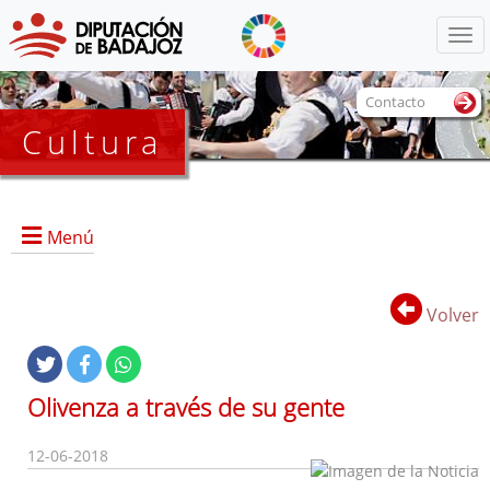
Menú
Contacto
Cultura
Menú
Volver
Portada
Información General
Olivenza a través de su gente
Objetivos
Servicios
12-06-2018
Colecciones