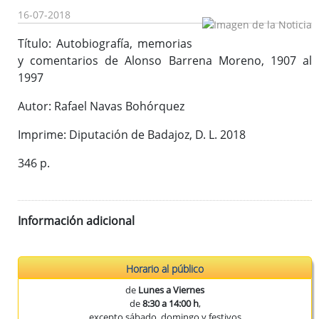
Publicaciones del CEEX
16-07-2018
Enlaces de interés
Título: Autobiografía, memorias
Donaciones
y comentarios de Alonso Barrena Moreno, 1907 al
1997
Autor: Rafael Navas Bohórquez
Catálogo del Centro de Estudios Extremeños
Seudónimos de autores extremeños
Imprime: Diputación de Badajoz, D. L. 2018
346 p.
Revista de Estudios Extremeños
Historia de la Revista
Información adicional
Normas de envío
La Reex en BD Bibliográficas
Horario al público
de
Lunes a Viernes
de
8:30 a 14:00 h
,
excepto sábado, domingo y festivos