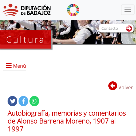
Menú
Contacto
Cultura
Menú
Volver
Portada
Información General
Autobiografía, memorias y comentarios
Objetivos
de Alonso Barrena Moreno, 1907 al
Servicios
1997
Colecciones