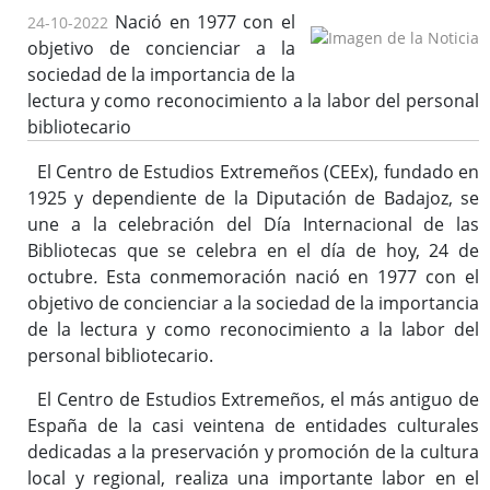
Publicaciones del CEEX
Nació en 1977 con el
24-10-2022
Enlaces de interés
objetivo de concienciar a la
Donaciones
sociedad de la importancia de la
lectura y como reconocimiento a la labor del personal
bibliotecario
Catálogo del Centro de Estudios Extremeños
El Centro de Estudios Extremeños (CEEx), fundado en
Seudónimos de autores extremeños
1925 y dependiente de la Diputación de Badajoz, se
une a la celebración del Día Internacional de las
Bibliotecas que se celebra en el día de hoy, 24 de
octubre
.
Esta conmemoración nació en 1977 con el
Revista de Estudios Extremeños
objetivo de concienciar a la sociedad de la importancia
Historia de la Revista
de la lectura y como reconocimiento a la labor del
Normas de envío
personal bibliotecario.
La Reex en BD Bibliográficas
El Centro de Estudios Extremeños, el más antiguo de
España de la casi veintena de entidades culturales
dedicadas a la preservación y promoción de la cultura
local y regional, realiza una importante labor en el