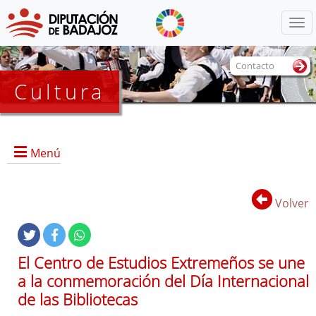
Menú
Contacto
Cultura
Menú
Volver
Portada
Información General
El Centro de Estudios Extremeños se une
Objetivos
a la conmemoración del Día Internacional
Servicios
de las Bibliotecas
Colecciones