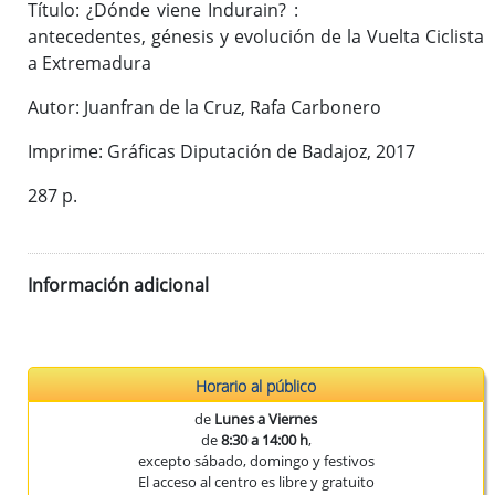
Título: ¿Dónde viene Indurain? :
Publicaciones del CEEX
antecedentes, génesis y evolución de la Vuelta Ciclista
Enlaces de interés
a Extremadura
Donaciones
Autor: Juanfran de la Cruz, Rafa Carbonero
Imprime: Gráficas Diputación de Badajoz, 2017
Catálogo del Centro de Estudios Extremeños
287 p.
Seudónimos de autores extremeños
Información adicional
Revista de Estudios Extremeños
Historia de la Revista
Normas de envío
La Reex en BD Bibliográficas
Horario al público
de
Lunes a Viernes
de
8:30 a 14:00 h
,
excepto sábado, domingo y festivos
El acceso al centro es libre y gratuito