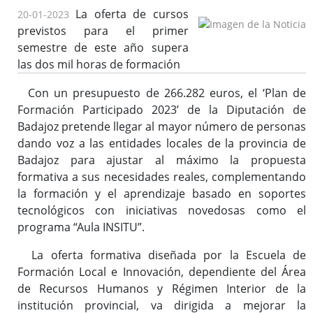
La oferta de cursos
20-01-2023
previstos para el primer
semestre de este año supera
Ofertas de Empleo Público
las dos mil horas de formación
Procesos selectivos en desarrollo
Con un presupuesto de 266.282 euros, el ‘Plan de
Ofertas a través del SEXPE
Formación Participado 2023’ de la Diputación de
Bolsas de trabajo
Badajoz pretende llegar al mayor número de personas
Puestos en comisión de servicios
dando voz a las entidades locales de la provincia de
Puestos de personal directivo
Badajoz para ajustar al máximo la propuesta
Puestos por libre designación
formativa a sus necesidades reales, complementando
Puestos por concurso
la formación y el aprendizaje basado en soportes
tecnológicos con iniciativas novedosas como el
Contratos en formación
programa “Aula INSITU”.
Personal eventual o de confianza
Tablón de Empleo Provincial
La oferta formativa diseñada por la Escuela de
Relación de puestos de trabajo
Formación Local e Innovación, dependiente del Área
de Recursos Humanos y Régimen Interior de la
Escuela de Formación Local e Innovación
institución provincial, va dirigida a mejorar la