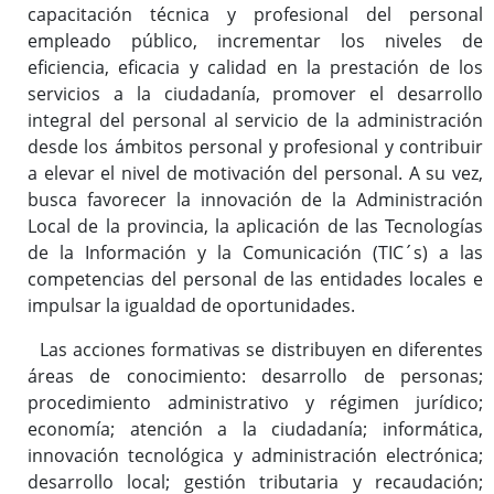
capacitación técnica y profesional del personal
empleado público, incrementar los niveles de
Carrera profesional horizontal
eficiencia, eficacia y calidad en la prestación de los
Evaluación del desempeño
servicios a la ciudadanía, promover el desarrollo
Expedientes personales
integral del personal al servicio de la administración
desde los ámbitos personal y profesional y contribuir
Plan de pensiones
a elevar el nivel de motivación del personal. A su vez,
busca favorecer la innovación de la Administración
Local de la provincia, la aplicación de las Tecnologías
Presentación
de la Información y la Comunicación (TIC´s) a las
Documentos de interés
competencias del personal de las entidades locales e
Enlaces de interés
impulsar la igualdad de oportunidades.
Normativa
Las acciones formativas se distribuyen en diferentes
Diputación Saludable
áreas de conocimiento: desarrollo de personas;
Gestión de conflictos
procedimiento administrativo y régimen jurídico;
economía; atención a la ciudadanía; informática,
innovación tecnológica y administración electrónica;
desarrollo local; gestión tributaria y recaudación;