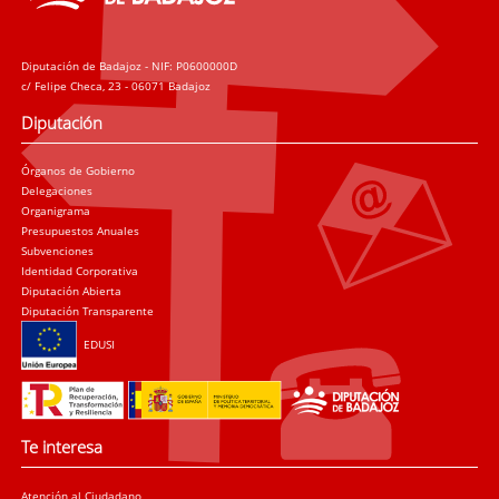
Diputación de Badajoz - NIF: P0600000D
c/ Felipe Checa, 23 - 06071 Badajoz
Diputación
Órganos de Gobierno
Delegaciones
Organigrama
Presupuestos Anuales
Subvenciones
Identidad Corporativa
Diputación Abierta
Diputación Transparente
EDUSI
Te interesa
Atención al Ciudadano