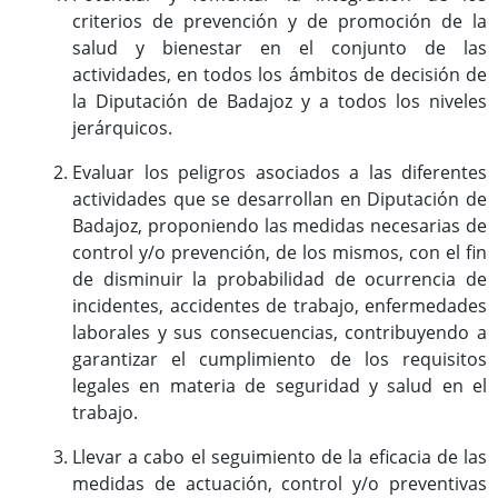
criterios de prevención y de promoción de la
salud y bienestar en el conjunto de las
Carrera profesional horizontal
actividades, en todos los ámbitos de decisión de
Evaluación del desempeño
la Diputación de Badajoz y a todos los niveles
Expedientes personales
jerárquicos.
Plan de pensiones
Evaluar los peligros asociados a las diferentes
actividades que se desarrollan en Diputación de
Badajoz, proponiendo las medidas necesarias de
Presentación
control y/o prevención, de los mismos, con el fin
Documentos de interés
de disminuir la probabilidad de ocurrencia de
Enlaces de interés
incidentes, accidentes de trabajo, enfermedades
laborales y sus consecuencias, contribuyendo a
Normativa
garantizar el cumplimiento de los requisitos
Diputación Saludable
legales en materia de seguridad y salud en el
Gestión de conflictos
trabajo.
Llevar a cabo el seguimiento de la eficacia de las
medidas de actuación, control y/o preventivas