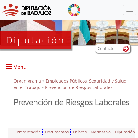
Menú
Diputación
Contacto
Menú
Organigrama
»
Empleados Públicos, Seguridad y Salud
en el Trabajo
»
Prevención de Riesgos Laborales
Prevención de Riesgos Laborales
Portada
Directorio
Documentos de interés
Presentación
Documentos
Enlaces
Normativa
Diputación
Enlaces de interés