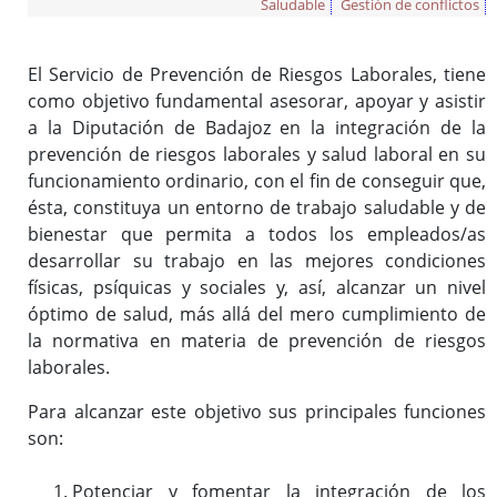
Saludable
Gestión de conflictos
El Servicio de Prevención de Riesgos Laborales, tiene
Ofertas de Empleo Público
como objetivo fundamental asesorar, apoyar y asistir
Procesos selectivos en desarrollo
a la Diputación de Badajoz en la integración de la
Ofertas a través del SEXPE
prevención de riesgos laborales y salud laboral en su
Bolsas de trabajo
funcionamiento ordinario, con el fin de conseguir que,
ésta, constituya un entorno de trabajo saludable y de
Puestos en comisión de servicios
bienestar que permita a todos los empleados/as
Puestos de personal directivo
desarrollar su trabajo en las mejores condiciones
Puestos por libre designación
físicas, psíquicas y sociales y, así, alcanzar un nivel
Puestos por concurso
óptimo de salud, más allá del mero cumplimiento de
Contratos en formación
la normativa en materia de prevención de riesgos
Personal eventual o de confianza
laborales.
Tablón de Empleo Provincial
Para alcanzar este objetivo sus principales funciones
Relación de puestos de trabajo
son:
Escuela de Formación Local e Innovación
Potenciar y fomentar la integración de los