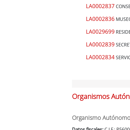
LA0002837
CONSE
LA0002836
MUSEO
LA0029699
RESID
LA0002839
SECRE
LA0002834
SERVIC
Organismos Autón
Organismo Autónomo 
Datos fiscales:
C.I.F.: P56