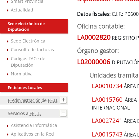
Smart Provincia
Actualidad
Datos fiscales:
C.I.F.: P06
Sede electrónica de
Oficina contable:
Diputación
LA0002820
REGISTRO P
Sede Electrónica
Órgano gestor:
Consulta de facturas
Códigos FACe de
L02000006
DIPUTACIÓ
Diputación
Normativa
Unidades tramit
LA0010734
ÁREA 
Entidades Locales
LA0015760
ÁREA 
E-Administración
de
EE.LL
INTERNACIONAL
Servicios a
EE.LL.
LA0027241
ÁREA 
Asistencia Informática
LA0015743
Aplicativos en la Red
ÁREA 