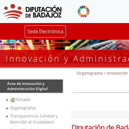
Sede Electrónica
Innovación y Administra
Organigrama
»
Innovación 
Área de Innovación y
Administración Digital
Portada
Organigrama
Transparencia, Calidad y
Atención al Ciudadano
Diputación de Bad