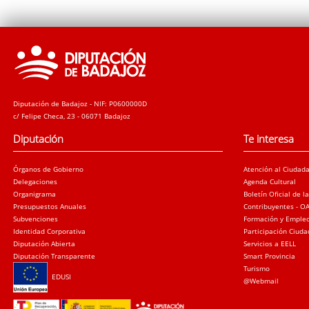
Diputación de Badajoz - NIF: P0600000D
c/ Felipe Checa, 23 - 06071 Badajoz
Diputación
Te interesa
Órganos de Gobierno
Atención al Ciudad
Delegaciones
Agenda Cultural
Organigrama
Boletín Oficial de l
Presupuestos Anuales
Contribuyentes - O
Subvenciones
Formación y Emple
Identidad Corporativa
Participación Ciud
Diputación Abierta
Servicios a EELL
Diputación Transparente
Smart Provincia
Turismo
EDUSI
@Webmail