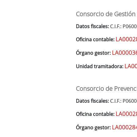
Consorcio de Gestión
Datos fiscales:
C.I.F.: P06
LA0002
Oficina contable:
LA00003
Órgano gestor:
LA0
Unidad tramitadora:
Consorcio de Prevenci
Datos fiscales:
C.I.F.: P060
LA0002
Oficina contable:
LA00028
Órgano gestor: