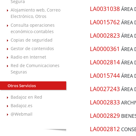
Segura
LA0031038
ÁREA 
Alojamiento web, Correo
Electrónico, Otros
LA0015762
ÁREA 
Consulta operaciones
económico-contables
LA0002823
ÁREA D
Copias de seguridad
LA0000361
Gestor de contenidos
ÁREA D
Radio en Internet
LA0002814
ÁREA 
Red de Comunicaciones
Seguras
LA0015744
ÁREA D
Otros Servicios
LA0027243
ÁREA D
Badajoz en Red
LA0002833
ARCHI
Badajoz.es
@Webmail
LA0002829
BIENE
LA0002812
CONSE