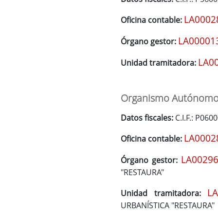
LA0002
Oficina contable:
LA00001
Órgano gestor:
LA0
Unidad tramitadora:
Organismo Autónomo p
Datos fiscales:
C.I.F.: P060
LA0002
Oficina contable:
LA0029
Órgano gestor:
"RESTAURA"
L
Unidad tramitadora:
URBANÍSTICA "RESTAURA"