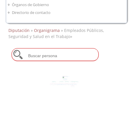
Órganos de Gobierno
Directorio de contacto
Diputación
»
Organigrama
» Empleados Públicos,
Seguridad y Salud en el Trabajo»
Empleados Públicos, Seguridad
y Salud en el Trabajo
Ramón Díaz Farias
Empleados Públicos, Seguridad y
Salud en el Trabajo
Fernando Blanco Fernández
Administración de Recursos
Apoyo Jurídico e Inspección
Gestión de Recursos Humanos
Prevención, Riesgos y Salud
Asesoramiento Jurídico Económico
Humanos
Laboral
Alejandro José Cardenal Guijarro
Félix González Márquez
Inmaculada Cordón Rosado
Dolores Delgado Rodríguez
Maria Margarita Suárez Villalba
Nóminas
Selección e Ingreso
Coordinación, Control y
Inspección General de Servicios y
Gestión RR.HH.
Gestión Prevención Agrupación
Gestión Prevención Agrupación
Seguimiento Expedientes
Coordinación
Centros I
Centros II
Régimen Interior