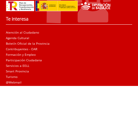
Te interesa
Atención al Ciudadano
Agenda Cultural
Boletín Oficial de la Provincia
Contribuyentes - OAR
Formación y Empleo
Participación Ciudadana
Servicios a EELL
Smart Provincia
Turismo
@Webmail
Trámites
Sede electrónica
Quejas y sugerencias
Licitación Local
Licitación Provincial
Subvenciones
Canal de denuncias