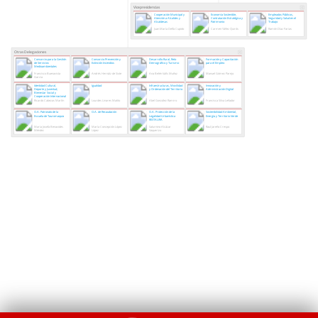
Vicepresidencias
Cooperación Municipal y
Economía Sostenible,
Empleados Públicos,
Atención a Alcaldes y
Contratación Estratégica y
Seguridad y Salud en el
Alcaldesas
Patrimonio
Trabajo
Juan María Delfa Cupido
Carmen Yáñez Quirós
Ramón Díaz Farias
Otras Delegaciones
Consorcio para la Gestión
Consorcio Prevención y
Desarrollo Rural, Reto
Formación y Capacitación
de Servicios
Extinción Incendios
Demográfico y Turismo
para el Empleo
Medioambientales
Francisco Buenavista
Andrés Hernáiz de Sixte
Ana Belén Valls Muñoz
Manuel Gómez Parejo
García
Identidad Cultural,
Igualdad
Infraestructuras, Movilidad
Innovación y
Deporte y Juventud,
y Ordenación del Territorio
Administración Digital
Bienestar Social y
Cooperación Internacional
Ricardo Cabezas Martín
Lourdes Linares Matito
Abel González Ramiro
Francisca Silva Leñador
O.A. Patronato de la
O.A. de Recaudación
O.A. Protección de la
Sostenibilidad Ambiental,
Escuela de Tauromaquia
Legalidad Urbanística
Energía y Territorio Verde
RESTAURA
Maria Josefa Benavides
María Concepción López
Saturnino Alcázar
Raul Jareño Crespo
Méndez
López
Vaquerizo