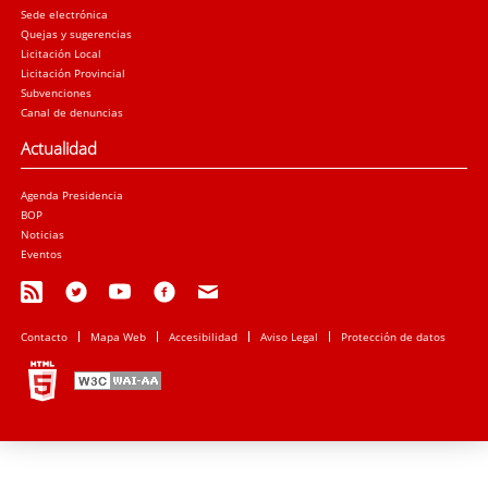
Sede electrónica
Quejas y sugerencias
Licitación Local
Licitación Provincial
Subvenciones
Canal de denuncias
Actualidad
Agenda Presidencia
BOP
Noticias
Eventos
Contacto
Mapa Web
Accesibilidad
Aviso Legal
Protección de datos