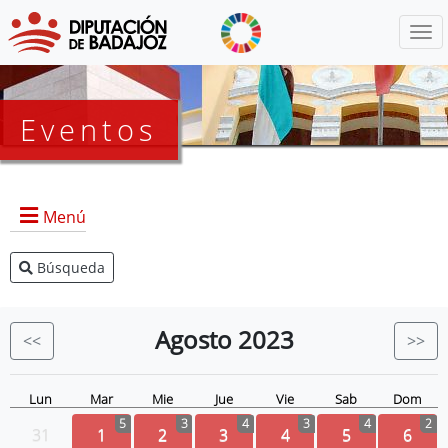
Menú
Eventos
Menú
Búsqueda
Agenda Presidencia
BOP
Agosto
2023
<<
>>
Eventos
Noticias
Lun
Mar
Mie
Jue
Vie
Sab
Dom
5
3
4
3
4
2
31
1
2
3
4
5
6