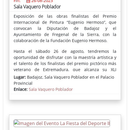
Fin:
26-08-2023
Sala Vaquero Poblador
Exposición de las obras finalistas del Premio
Internacional de Pintura “Eugenio Hermoso”, que
convocan la Diputación de Badajoz y el
Ayuntamiento de Fregenal de la Sierra, con la
colaboración de la Fundación Eugenio Hermoso.
Hasta el sábado 26 de agosto, tendremos la
oportunidad de disfrutar con la maestría artística y
el talento de los finalistas del premio pictórico más
veterano de Extremadura, que alcanza su XLI
edición siendo una referencia ineludible entre los
Lugar:
Badajoz, Sala Vaquero Poblador en el Palacio
certámenes pictóricos más importantes de nuestra
Provincial
provincia.
Enlace:
Sala Vaquero Poblador