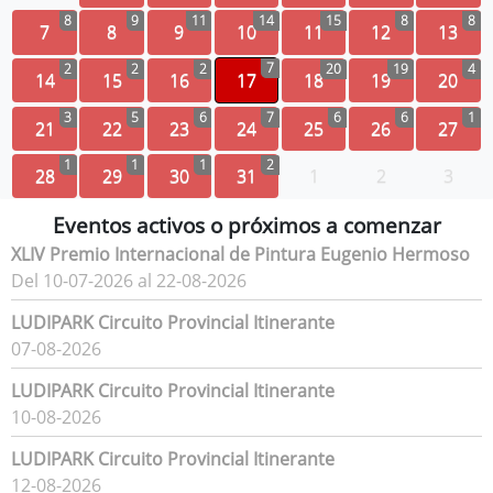
8
9
11
14
15
8
8
7
8
9
10
11
12
13
7
2
2
2
20
19
4
14
15
16
17
18
19
20
3
5
6
7
6
6
1
21
22
23
24
25
26
27
1
1
1
2
28
29
30
31
1
2
3
Eventos activos o próximos a comenzar
XLIV Premio Internacional de Pintura Eugenio Hermoso
Del 10-07-2026 al 22-08-2026
LUDIPARK Circuito Provincial Itinerante
07-08-2026
LUDIPARK Circuito Provincial Itinerante
10-08-2026
LUDIPARK Circuito Provincial Itinerante
12-08-2026