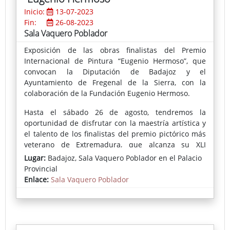
Inicio:
13-07-2023
Fin:
26-08-2023
Sala Vaquero Poblador
Exposición de las obras finalistas del Premio
Internacional de Pintura “Eugenio Hermoso”, que
convocan la Diputación de Badajoz y el
Ayuntamiento de Fregenal de la Sierra, con la
colaboración de la Fundación Eugenio Hermoso.
Hasta el sábado 26 de agosto, tendremos la
oportunidad de disfrutar con la maestría artística y
el talento de los finalistas del premio pictórico más
veterano de Extremadura, que alcanza su XLI
edición siendo una referencia ineludible entre los
Lugar:
Badajoz, Sala Vaquero Poblador en el Palacio
certámenes pictóricos más importantes de nuestra
Provincial
provincia.
Enlace:
Sala Vaquero Poblador