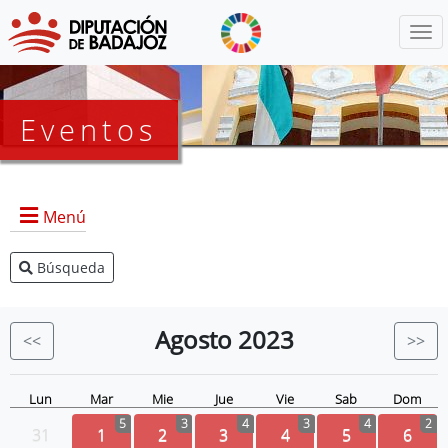
Menú
Eventos
Menú
Búsqueda
Agenda Presidencia
BOP
Agosto
2023
<<
>>
Eventos
Noticias
Lun
Mar
Mie
Jue
Vie
Sab
Dom
5
3
4
3
4
2
31
1
2
3
4
5
6