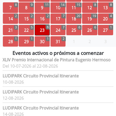
8
9
11
14
15
8
8
7
8
9
10
11
12
13
2
2
2
7
20
19
4
14
15
16
17
18
19
20
6
3
5
7
6
6
1
21
22
23
24
25
26
27
1
1
1
2
28
29
30
31
1
2
3
Eventos activos o próximos a comenzar
XLIV Premio Internacional de Pintura Eugenio Hermoso
Del 10-07-2026 al 22-08-2026
LUDIPARK Circuito Provincial Itinerante
10-08-2026
LUDIPARK Circuito Provincial Itinerante
12-08-2026
LUDIPARK Circuito Provincial Itinerante
14-08-2026