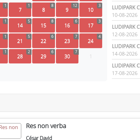
1
1
8
12
3
LUDIPARK Ci
7
8
9
10
10-08-2026
1
5
8
6
3
14
15
16
17
LUDIPARK Ci
12-08-2026
1
5
6
7
4
21
22
23
24
LUDIPARK Ci
1
2
6
7
14-08-2026
28
29
30
1
LUDIPARK Ci
17-08-2026
Res non verba
César David