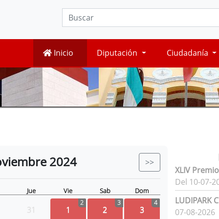
Inicio
Diputación
Ciudadanía
viembre
2024
>>
XLIV Premio
Del 10-07-2
Jue
Vie
Sab
Dom
LUDIPARK Ci
2
3
4
31
1
2
3
07-08-2026