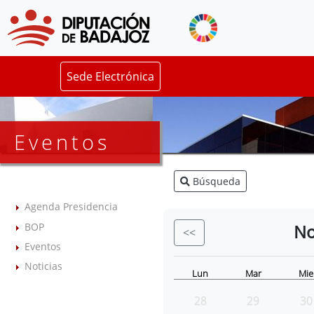
Sede Electrónica
Eventos
Búsqueda
Agenda Presidencia
BOP
No
<<
Eventos
Noticias
Lun
Mar
Mie
28
29
30