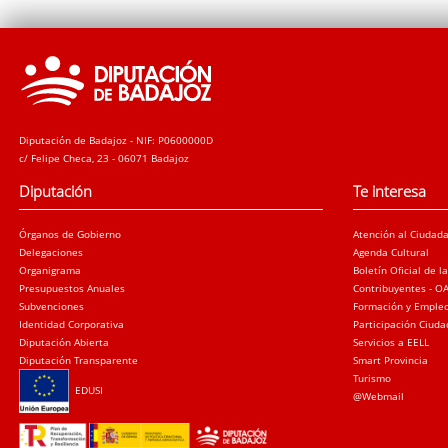
Diputación de Badajoz - NIF: P0600000D
c/ Felipe Checa, 23 - 06071 Badajoz
Diputación
Te interesa
Órganos de Gobierno
Atención al Ciudad
Delegaciones
Agenda Cultural
Organigrama
Boletín Oficial de l
Presupuestos Anuales
Contribuyentes - O
Subvenciones
Formación y Emple
Identidad Corporativa
Participación Ciud
Diputación Abierta
Servicios a EELL
Diputación Transparente
Smart Provincia
Turismo
EDUSI
@Webmail