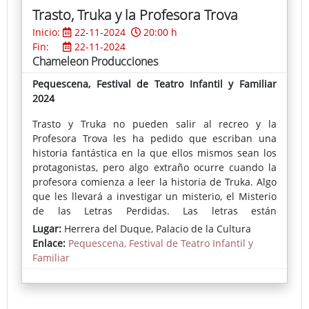
Trasto, Truka y la Profesora Trova
Inicio:
22-11-2024
20:00 h
Fin:
22-11-2024
Chameleon Producciones
Pequescena, Festival de Teatro Infantil y Familiar
2024
Trasto y Truka no pueden salir al recreo y la
Profesora Trova les ha pedido que escriban una
historia fantástica en la que ellos mismos sean los
protagonistas, pero algo extraño ocurre cuando la
profesora comienza a leer la historia de Truka. Algo
que les llevará a investigar un misterio, el Misterio
de las Letras Perdidas. Las letras están
desapareciendo y Trasto, Truka y la Profesora Trova
Lugar:
Herrera del Duque, Palacio de la Cultura
junto con sus amigos Triple y Trébol tendrán que
Enlace:
Pequescena, Festival de Teatro Infantil y
averiguar por qué.
Familiar
Trasto, Truka y la Profesora Trova es una obra
musical en la que se representan los más variados
estilos musicales: desde el pop, Rock & Roll, Balada,