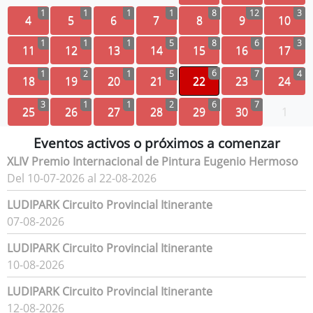
1
1
1
1
8
12
3
4
5
6
7
8
9
10
1
1
1
5
8
6
3
11
12
13
14
15
16
17
6
1
2
1
5
7
4
18
19
20
21
22
23
24
3
1
1
2
6
7
25
26
27
28
29
30
1
Eventos activos o próximos a comenzar
XLIV Premio Internacional de Pintura Eugenio Hermoso
Del 10-07-2026 al 22-08-2026
LUDIPARK Circuito Provincial Itinerante
07-08-2026
LUDIPARK Circuito Provincial Itinerante
10-08-2026
LUDIPARK Circuito Provincial Itinerante
12-08-2026