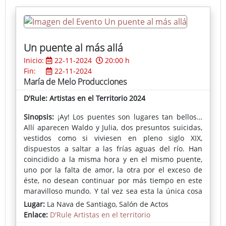
Country, Conga, Vals y Rap, entre otros. La intención
es que los niños aprendan a identificar los
diferentes estilos e incluso bailarlos con la ayuda de
los protagonistas.
Un puente al más allá
Inicio:
22-11-2024
20:00 h
Fin:
22-11-2024
María de Melo Producciones
D'Rule: Artistas en el Territorio 2024
Sinopsis:
¡Ay! Los puentes son lugares tan bellos…
Allí aparecen Waldo y Julia, dos presuntos suicidas,
vestidos como si viviesen en pleno siglo XIX,
dispuestos a saltar a las frías aguas del río. Han
coincidido a la misma hora y en el mismo puente,
uno por la falta de amor, la otra por el exceso de
éste, no desean continuar por más tiempo en este
maravilloso mundo. Y tal vez sea esta la única cosa
que comparten, ella es una devota creyente, él, un
Lugar:
La Nava de Santiago, Salón de Actos
redomado ateo, ella una convencida feminista, él, un
Enlace:
D'Rule Artistas en el territorio
caballero de modales decimonónicos…, y todo se