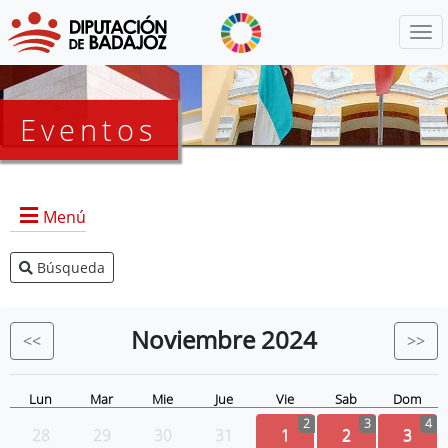
Menú
Eventos
Menú
Búsqueda
Agenda Presidencia
BOP
Noviembre
2024
<<
>>
Eventos
Noticias
Lun
Mar
Mie
Jue
Vie
Sab
Dom
2
3
4
28
29
30
31
1
2
3