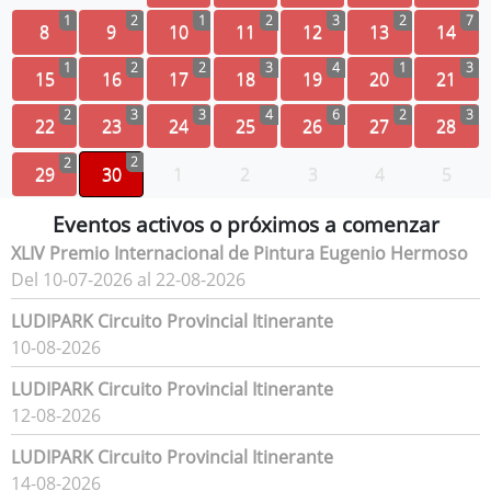
1
2
1
2
3
2
7
8
9
10
11
12
13
14
1
2
2
3
4
1
3
15
16
17
18
19
20
21
2
3
3
4
6
2
3
22
23
24
25
26
27
28
2
2
29
30
1
2
3
4
5
Eventos activos o próximos a comenzar
XLIV Premio Internacional de Pintura Eugenio Hermoso
Del 10-07-2026 al 22-08-2026
LUDIPARK Circuito Provincial Itinerante
10-08-2026
LUDIPARK Circuito Provincial Itinerante
12-08-2026
LUDIPARK Circuito Provincial Itinerante
14-08-2026