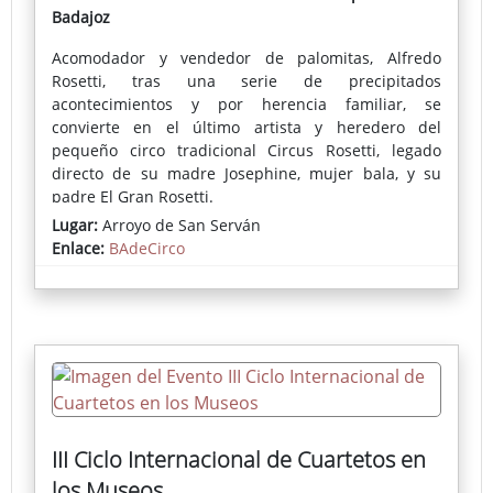
Badajoz
Acomodador y vendedor de palomitas, Alfredo
Rosetti, tras una serie de precipitados
acontecimientos y por herencia familiar, se
convierte en el último artista y heredero del
pequeño circo tradicional Circus Rosetti, legado
directo de su madre Josephine, mujer bala, y su
padre El Gran Rosetti.
Lugar:
Arroyo de San Serván
La tradición debe continuar… el público espera…
Enlace:
BAdeCirco
Ambientada en el circo clásico y en concreto en una
familia de circo empeñada en no perder sus
tradiciones artísticas que ahora están en manos del
último Rosetti, el único que aparentemente carece
de habilidades circenses…
III Ciclo Internacional de Cuartetos en
los Museos