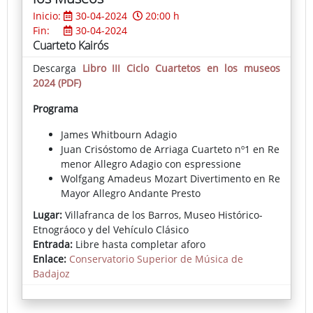
Inicio:
30-04-2024
20:00 h
Fin:
30-04-2024
Cuarteto Kairós
Descarga
Libro III Ciclo Cuartetos en los museos
2024 (PDF)
Programa
James Whitbourn Adagio
Juan Crisóstomo de Arriaga Cuarteto nº1 en Re
menor Allegro Adagio con espressione
Wolfgang Amadeus Mozart Divertimento en Re
Mayor Allegro Andante Presto
Edvard Grieg Cuarteto nº 1 op. 27 Un poco
Lugar:
Villafranca de los Barros, Museo Histórico-
andante - Allegro molto ed agitato
Etnográoco y del Vehículo Clásico
Entrada:
Libre hasta completar aforo
Enlace:
Conservatorio Superior de Música de
Badajoz